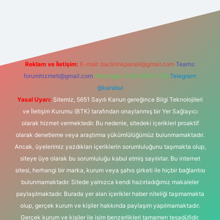
t yeni giriş adresi
Reklam ve İletişim:
E-mail:
backlinkpaneli@gmail.com
Teams:
forumhizmeti@gmail.com
Whatsapp: 0262 606 0 726
Telegram:
@karabul
Yasal Uyarı:
Sitemiz, 5651 Sayılı Kanun gereğince Bilgi Teknolojileri
ve İletişim Kurumu (BTK) tarafından onaylanmış bir Yer Sağlayıcı
olarak hizmet vermektedir. Bu nedenle, sitedeki içerikleri proaktif
olarak denetleme veya araştırma yükümlülüğümüz bulunmamaktadır.
Ancak, üyelerimiz yazdıkları içeriklerin sorumluluğunu taşımakta olup,
siteye üye olarak bu sorumluluğu kabul etmiş sayılırlar. Bu internet
sitesi, herhangi bir marka, kurum veya şahıs şirketi ile hiçbir bağlantısı
bulunmamaktadır. Sitede yalnızca kendi hazırladığımız makaleler
paylaşılmaktadır. Burada yer alan içerikler haber niteliği taşımamakta
olup, gerçek kurum ve kişiler hakkında paylaşım yapılmamaktadır.
Gerçek kurum ve kişiler ile isim benzerlikleri tamamen tesadüfidir.