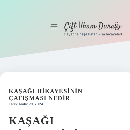
Çift İlham Durağı
menüyü
aç
Hayatına neşe katan kısa hikayeler!
Anasayfa
Gizlilik Politikası
Yasal Uyarı
Hakkımızda
KAŞAĞI HIKAYESININ
ÇATIŞMASI NEDIR
Tarih: Aralık 28, 2024
KAŞAĞI