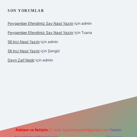
SON YORUMLAR
Peygamber Efendimiz Sav Nasıl Yazılır
için
admin
Peygamber Efendimiz Sav Nasıl Yazılır
için
Tuana
56 Inci Nasıl Yazılır
için
admin
56 Inci Nasıl Yazılır
için
Şengül
Deyn Zaif Nedir
için
admin
bet yeni giriş adresi
Reklam ve İletişim:
E-mail:
backlinkpaneli@gmail.com
Teams: