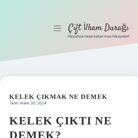
Çift İlham Durağı
menüyü
aç
Hayatına neşe katan kısa hikayeler!
Anasayfa
Gizlilik Politikası
Yasal Uyarı
Hakkımızda
KELEK ÇIKMAK NE DEMEK
Tarih: Aralık 30, 2024
KELEK ÇIKTI NE
DEMEK?