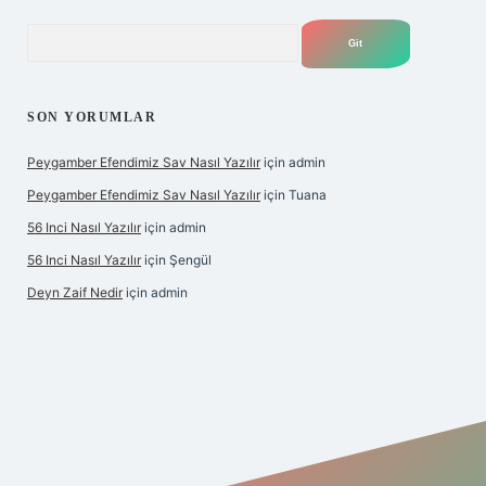
Arama
SON YORUMLAR
Peygamber Efendimiz Sav Nasıl Yazılır
için
admin
Peygamber Efendimiz Sav Nasıl Yazılır
için
Tuana
56 Inci Nasıl Yazılır
için
admin
56 Inci Nasıl Yazılır
için
Şengül
Deyn Zaif Nedir
için
admin
lbet yeni giriş adresi