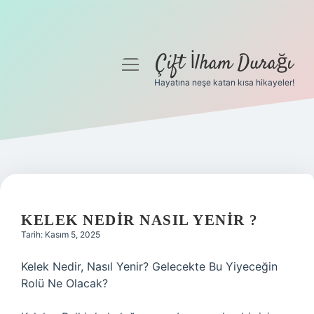
Çift İlham Durağı
menüyü
aç
Hayatına neşe katan kısa hikayeler!
Anasayfa
Gizlilik Politikası
Yasal Uyarı
Hakkımızda
KELEK NEDIR NASIL YENIR ?
Tarih: Kasım 5, 2025
Kelek Nedir, Nasıl Yenir? Gelecekte Bu Yiyeceğin
Rolü Ne Olacak?