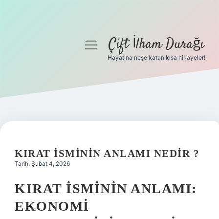
Çift İlham Durağı
menüyü
aç
Hayatına neşe katan kısa hikayeler!
Anasayfa
Gizlilik Politikası
Yasal Uyarı
Hakkımızda
KIRAT ISMININ ANLAMI NEDIR ?
Tarih: Şubat 4, 2026
KIRAT İSMININ ANLAMI:
EKONOMI