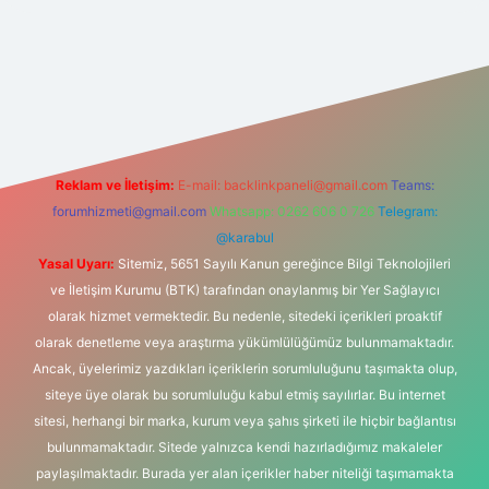
 adresi
Reklam ve İletişim:
E-mail:
backlinkpaneli@gmail.com
Teams:
forumhizmeti@gmail.com
Whatsapp: 0262 606 0 726
Telegram:
@karabul
Yasal Uyarı:
Sitemiz, 5651 Sayılı Kanun gereğince Bilgi Teknolojileri
ve İletişim Kurumu (BTK) tarafından onaylanmış bir Yer Sağlayıcı
olarak hizmet vermektedir. Bu nedenle, sitedeki içerikleri proaktif
olarak denetleme veya araştırma yükümlülüğümüz bulunmamaktadır.
Ancak, üyelerimiz yazdıkları içeriklerin sorumluluğunu taşımakta olup,
siteye üye olarak bu sorumluluğu kabul etmiş sayılırlar. Bu internet
sitesi, herhangi bir marka, kurum veya şahıs şirketi ile hiçbir bağlantısı
bulunmamaktadır. Sitede yalnızca kendi hazırladığımız makaleler
paylaşılmaktadır. Burada yer alan içerikler haber niteliği taşımamakta