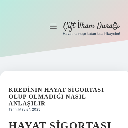
Çift İlham Durağı
menüyü
aç
Hayatına neşe katan kısa hikayeler!
Anasayfa
Gizlilik Politikası
Yasal Uyarı
Hakkımızda
KREDININ HAYAT SIGORTASI
OLUP OLMADIĞI NASIL
ANLAŞILIR
Tarih: Mayıs 1, 2025
HAYAT SIGORTASI