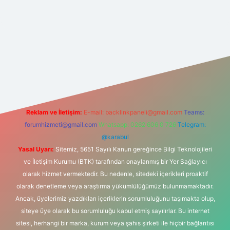
iş adresi
Reklam ve İletişim:
E-mail:
backlinkpaneli@gmail.com
Teams:
forumhizmeti@gmail.com
Whatsapp: 0262 606 0 726
Telegram:
@karabul
Yasal Uyarı:
Sitemiz, 5651 Sayılı Kanun gereğince Bilgi Teknolojileri
ve İletişim Kurumu (BTK) tarafından onaylanmış bir Yer Sağlayıcı
olarak hizmet vermektedir. Bu nedenle, sitedeki içerikleri proaktif
olarak denetleme veya araştırma yükümlülüğümüz bulunmamaktadır.
Ancak, üyelerimiz yazdıkları içeriklerin sorumluluğunu taşımakta olup,
siteye üye olarak bu sorumluluğu kabul etmiş sayılırlar. Bu internet
sitesi, herhangi bir marka, kurum veya şahıs şirketi ile hiçbir bağlantısı