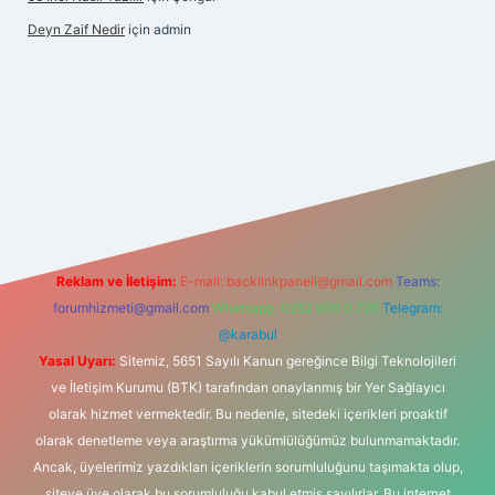
Deyn Zaif Nedir
için
admin
resi
Reklam ve İletişim:
E-mail:
backlinkpaneli@gmail.com
Teams:
forumhizmeti@gmail.com
Whatsapp: 0262 606 0 726
Telegram:
@karabul
Yasal Uyarı:
Sitemiz, 5651 Sayılı Kanun gereğince Bilgi Teknolojileri
ve İletişim Kurumu (BTK) tarafından onaylanmış bir Yer Sağlayıcı
olarak hizmet vermektedir. Bu nedenle, sitedeki içerikleri proaktif
olarak denetleme veya araştırma yükümlülüğümüz bulunmamaktadır.
Ancak, üyelerimiz yazdıkları içeriklerin sorumluluğunu taşımakta olup,
siteye üye olarak bu sorumluluğu kabul etmiş sayılırlar. Bu internet