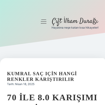
Çift İlham Durağı
menüyü
aç
Hayatına neşe katan kısa hikayeler!
Anasayfa
Gizlilik Politikası
Yasal Uyarı
Hakkımızda
KUMRAL SAÇ IÇIN HANGI
RENKLER KARIŞTIRILIR
Tarih: Nisan 18, 2025
70 ILE 8.0 KARIŞIMI