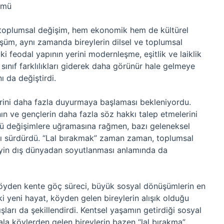
ümü
i toplumsal değişim, hem ekonomik hem de kültürel
üm, aynı zamanda bireylerin dilsel ve toplumsal
ki feodal yapının yerini modernleşme, eşitlik ve laiklik
i sınıf farklılıkları giderek daha görünür hale gelmeye
ı da değiştirdi.
lerini daha fazla duyurmaya başlaması bekleniyordu.
ının ve gençlerin daha fazla söz hakkı talep etmelerini
lü değişimlere uğramasına rağmen, bazı geleneksel
ını sürdürdü. “Lal bırakmak” zaman zaman, toplumsal
reyin dış dünyadan soyutlanması anlamında da
n köyden kente göç süreci, büyük sosyal dönüşümlerin en
ki yeni hayat, köyden gelen bireylerin alışık olduğu
ışları da şekillendirdi. Kentsel yaşamın getirdiği sosyal
la köylerden gelen bireylerin bazen “lal bırakma”