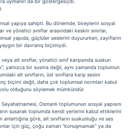
ara uymanın da bir göstergesiydi.
ü
msal yapıya sahipti. Bu dönemde, bireylerin sosyal
ar ve yönetici sınıflar arasındaki keskin sınırlar,
lumsal yapıda, güçlüler seslerini duyururken, zayıfların
 yaygın bir davranış biçimiydi.
veya alt sınıflar, yönetici sınıf karşısında suskun
ak”, yalnızca bir susma değil, aynı zamanda toplumun
mdaki alt sınıfların, üst sınıflara karşı sesini
enç biçimi değil, daha çok toplumsal normları kabul
r yolu olduğunu söylemek mümkündür.
nin Seyahatnamesi, Osmanlı toplumunun sosyal yapısını
ların susarak toplumda kendi yerlerini kabul ettiklerini
 anlattığına göre, alt sınıfların suskunluğu ve ses
 onlar için güç, çoğu zaman “konuşmamak” ya da