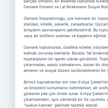
parçası olmanın, bir anlamda toplumsal kurall
Osmanlı Dönemi ve Lal Bırakmanın Sosyal Rol
Osmanlı İmparatorluğu, çok katmanlı bir toplu
statüleri, kölelik, askerlik, zanaatkarlar, tüccarl
bireylerin davranışlarını şekillendirirdi. Bu top
veya alt sınıfların susması ve başlarını eğmesi
Osmanlı toplumunda, özellikle köleler, köylüler 
kalmak zorunda kalırlardı. Burada “lal bırakm
hiyerarşisinin bir işareti olarak görülürdü. Toplu
çıkarmadan, sessiz kalmalarının, bazen bir dir
etmenin ve sosyal düzeni sürdürebilmenin bi
Birincil kaynaklardan biri olan Evliya Çelebi’
ve bireylerin konumlarını betimlerken, alt sınıf
gösteren pek çok örnek sunar. Evliya Çelebi’nin
çıkarmamaları, aynı zamanda bir tür uyumdu;
“suskun kalmak” şeklinde tezahür ederdi.