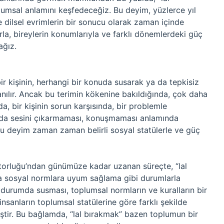
plumsal anlamını keşfedeceğiz. Bu deyim, yüzlerce yıl
ve dilsel evrimlerin bir sonucu olarak zaman içinde
arla, bireylerin konumlarıyla ve farklı dönemlerdeki güç
ağız.
r kişinin, herhangi bir konuda susarak ya da tepkisiz
lanılır. Ancak bu terimin kökenine bakıldığında, çok daha
da, bir kişinin sorun karşısında, bir problemle
ında sesini çıkarmaması, konuşmaması anlamında
, bu deyim zaman zaman belirli sosyal statülerle ve güç
atorluğu’ndan günümüze kadar uzanan süreçte, “lal
ya sosyal normlara uyum sağlama gibi durumlarla
r bir durumda susması, toplumsal normların ve kuralların bir
 insanların toplumsal statülerine göre farklı şekilde
iştir. Bu bağlamda, “lal bırakmak” bazen toplumun bir