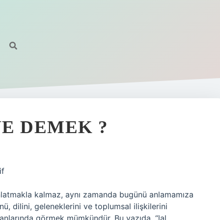
E DEMEK ?
if
anlatmakla kalmaz, aynı zamanda bugünü anlamamıza
, dilini, geleneklerini ve toplumsal ilişkilerini
nsanlarında görmek mümkündür. Bu yazıda, “lal