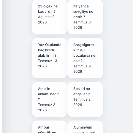
23 ölçek ne
İtalyanca
kadardır ?
sevgiliye ne
Ağustos 3,
denir ?
2026
Temmuz 31,
2026
Yaz Okulunda
Araç sigorta
kaç kredi
kutusu
alabilirim ?
bozulursa ne
Temmuz 13,
olur ?
2026
Temmuz 9,
2026
Amel’in
Sesleri ne
anlamı nedir
engeller ?
?
Temmuz 2,
Temmuz 3,
2026
2026
Ambar
Alüminyum
gümrük ne
en çok hangi