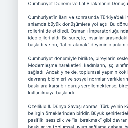
Cumhuriyet Dönemi ve Lal Bırakmanın Dönüş
Cumhuriyet’in ilanı ve sonrasında Türkiye’dek
anlamda büyük dönüşümlere yol açtı. Bu dönüş
rollerini de etkiledi. Osmanlı İmparatorluğu’nda
ideolojileri aldı. Bu süreçte, insanlar arasındak
başladı ve bu, “lal bırakmak” deyiminin anlamın
Cumhuriyet dönemiyle birlikte, bireylerin ses
Modernleşme hareketleri, kadınların, işçi sınıf
sağladı. Ancak yine de, toplumsal yapının kök
davranış biçimleri ve sosyal normlar varlıklar
baskılara karşı bir duruş sergilemektense, bi
kullanılmaya başlandı.
Özellikle II. Dünya Savaşı sonrası Türkiye’ni
belirgin örneklerinden biridir. Büyük şehirlerde
pasiflik, sessizlik ve “lal bırakmak” gibi davran
baskılar ve toplumsal uyum sağlama çabası, ha