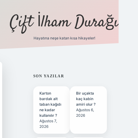
Çift İlham Durağı
Hayatına neşe katan kısa hikayeler!
ilbet yeni giriş adresi
SIDEBAR
SON YAZILAR
Karton
Bir uçakta
bardak alt
kaç kabin
taban kağıdı
amiri olur ?
ne kadar
Ağustos 6,
kullanılır ?
2026
Ağustos 7,
2026