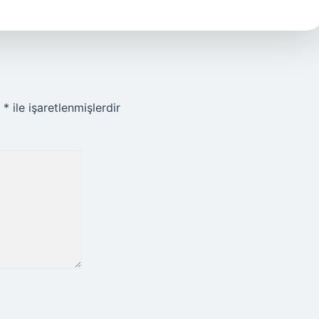
r
*
ile işaretlenmişlerdir