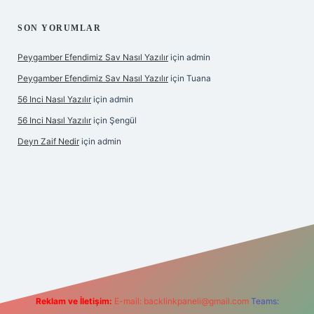
SON YORUMLAR
Peygamber Efendimiz Sav Nasıl Yazılır
için
admin
Peygamber Efendimiz Sav Nasıl Yazılır
için
Tuana
56 Inci Nasıl Yazılır
için
admin
56 Inci Nasıl Yazılır
için
Şengül
Deyn Zaif Nedir
için
admin
dresi
Reklam ve İletişim:
E-mail:
backlinkpaneli@gmail.com
Teams: