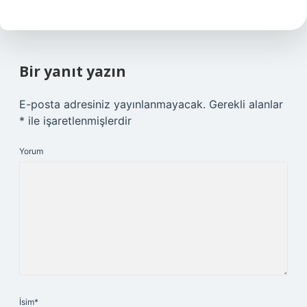
Bir yanıt yazın
E-posta adresiniz yayınlanmayacak.
Gerekli alanlar
*
ile işaretlenmişlerdir
Yorum
İsim*