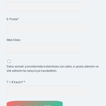
E-Posta*
Web Sitesi
Daha sonraki yorumlarımda kullanılması için adım, e-posta adresim ve
site adresim bu tarayıcıya kaydedilsin.
7 + 8 kaçtır?
*