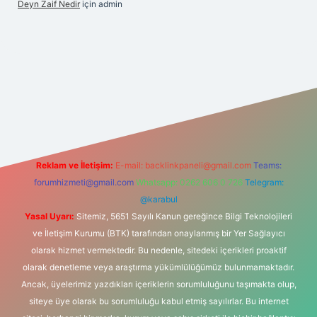
Deyn Zaif Nedir
için
admin
bet yeni giriş adresi
Reklam ve İletişim:
E-mail:
backlinkpaneli@gmail.com
Teams:
forumhizmeti@gmail.com
Whatsapp: 0262 606 0 726
Telegram:
@karabul
Yasal Uyarı:
Sitemiz, 5651 Sayılı Kanun gereğince Bilgi Teknolojileri
ve İletişim Kurumu (BTK) tarafından onaylanmış bir Yer Sağlayıcı
olarak hizmet vermektedir. Bu nedenle, sitedeki içerikleri proaktif
olarak denetleme veya araştırma yükümlülüğümüz bulunmamaktadır.
Ancak, üyelerimiz yazdıkları içeriklerin sorumluluğunu taşımakta olup,
siteye üye olarak bu sorumluluğu kabul etmiş sayılırlar. Bu internet