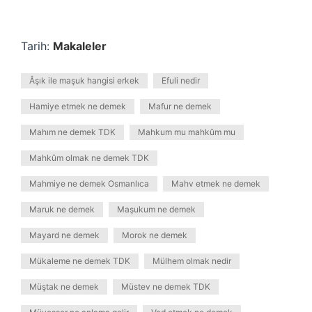
Tarih:
Makaleler
Âşık ile maşuk hangisi erkek
Efuli nedir
Hamiye etmek ne demek
Mafur ne demek
Mahım ne demek TDK
Mahkum mu mahkûm mu
Mahkûm olmak ne demek TDK
Mahmiye ne demek Osmanlıca
Mahv etmek ne demek
Maruk ne demek
Maşukum ne demek
Mayard ne demek
Morok ne demek
Mükaleme ne demek TDK
Mülhem olmak nedir
Müştak ne demek
Müstev ne demek TDK