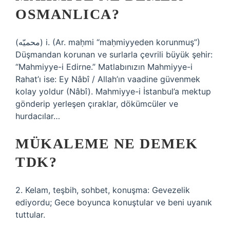
OSMANLICA?
(ﻣﺤﻤﻴّﻪ) i. (Ar. maḥmі “maḥmiyyeden korunmuş”)
Düşmandan korunan ve surlarla çevrili büyük şehir:
“Mahmiyye-i Edirne.” Matlabınızın Mahmiyye-i
Rahat’ı ise: Ey Nâbî / Allah’ın vaadine güvenmek
kolay yoldur (Nâbî). Mahmiyye-i İstanbul’a mektup
gönderip yerleşen çıraklar, dökümcüler ve
hurdacılar…
MÜKALEME NE DEMEK
TDK?
2. Kelam, teşbih, sohbet, konuşma: Gevezelik
ediyordu; Gece boyunca konuştular ve beni uyanık
tuttular.