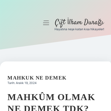
Çift İlham Durağı
menüyü
aç
Hayatına neşe katan kısa hikayeler!
Anasayfa
Gizlilik Politikası
Yasal Uyarı
Hakkımızda
MAHKUK NE DEMEK
Tarih: Aralık 19, 2024
MAHKÛM OLMAK
NE DEMEK TDK?