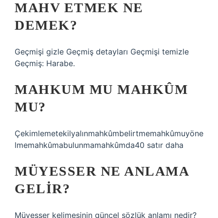
MAHV ETMEK NE
DEMEK?
Geçmişi gizle Geçmiş detayları Geçmişi temizle
Geçmiş: Harabe.
MAHKUM MU MAHKÛM
MU?
Çekimlemetekilyalınmahkûmbelirtmemahkûmuyöne
lmemahkûmabulunmamahkûmda40 satır daha
MÜYESSER NE ANLAMA
GELIR?
Müyesser kelimesinin güncel sözlük anlamı nedir?