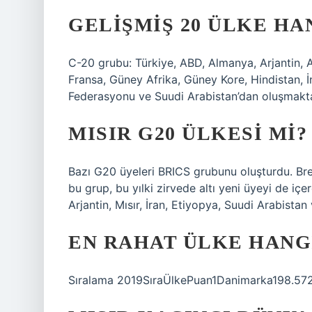
GELIŞMIŞ 20 ÜLKE HA
C-20 grubu: Türkiye, ABD, Almanya, Arjantin, 
Fransa, Güney Afrika, Güney Kore, Hindistan, İ
Federasyonu ve Suudi Arabistan’dan oluşmakta
MISIR G20 ÜLKESI MI?
Bazı G20 üyeleri BRICS grubunu oluşturdu. Bre
bu grup, bu yılki zirvede altı yeni üyeyi de iç
Arjantin, Mısır, İran, Etiyopya, Suudi Arabistan 
EN RAHAT ÜLKE HANG
Sıralama 2019SıraÜlkePuan1Danimarka198.572İ