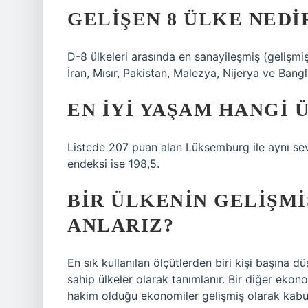
GELIŞEN 8 ÜLKE NEDI
D-8 ülkeleri arasında en sanayileşmiş (gelişm
İran, Mısır, Pakistan, Malezya, Nijerya ve Bang
EN IYI YAŞAM HANGI 
Listede 207 puan alan Lüksemburg ile aynı sev
endeksi ise 198,5.
BIR ÜLKENIN GELIŞM
ANLARIZ?
En sık kullanılan ölçütlerden biri kişi başına düş
sahip ülkeler olarak tanımlanır. Bir diğer eko
hakim olduğu ekonomiler gelişmiş olarak kabul 