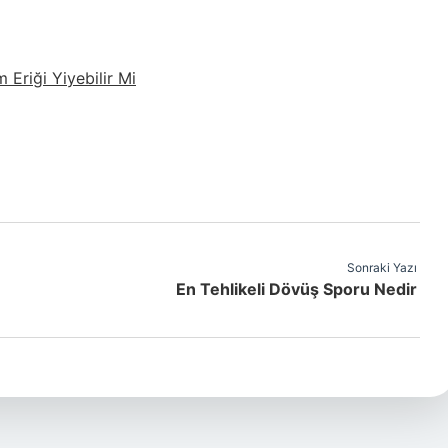
Eriği Yiyebilir Mi
Sonraki Yazı
En Tehlikeli Dövüş Sporu Nedir