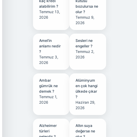
kaç kredi
kutusu
alabilirim ?
bozulursa ne
Temmuz 13,
olur ?
2026
Temmuz 9,
2026
Amel’in
Sesleri ne
anlamı nedir
engeller ?
?
Temmuz 2,
Temmuz 3,
2026
2026
Ambar
Alüminyum
gümrük ne
en çok hangi
demek ?
ülkede çıkar
Temmuz 1,
?
2026
Haziran 29,
2026
Alzheimer
Altın suya
türleri
değerse ne
nelerdir ?
olur ?