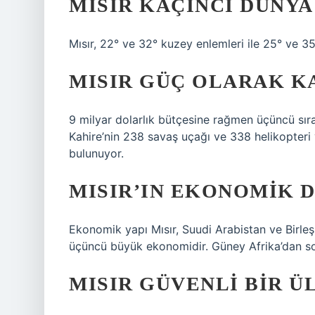
MISIR KAÇINCI DÜNYA
Mısır, 22° ve 32° kuzey enlemleri ile 25° ve 3
MISIR GÜÇ OLARAK K
9 milyar dolarlık bütçesine rağmen üçüncü sırad
Kahire’nin 238 savaş uçağı ve 338 helikopteri 
bulunuyor.
MISIR’IN EKONOMIK 
Ekonomik yapı Mısır, Suudi Arabistan ve Birleş
üçüncü büyük ekonomidir. Güney Afrika’dan son
MISIR GÜVENLI BIR Ü