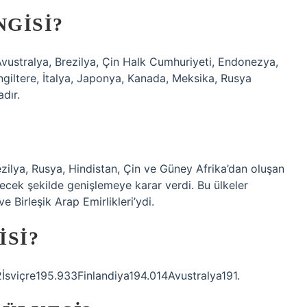
NGISI?
Avustralya, Brezilya, Çin Halk Cumhuriyeti, Endonezya,
ngiltere, İtalya, Japonya, Kanada, Meksika, Rusya
dır.
zilya, Rusya, Hindistan, Çin ve Güney Afrika’dan oluşan
erecek şekilde genişlemeye karar verdi. Bu ülkeler
ve Birleşik Arap Emirlikleri’ydi.
ISI?
sviçre195.933Finlandiya194.014Avustralya191.