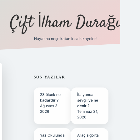
Çift İlham Durağı
Hayatına neşe katan kısa hikayeler!
ilbet yeni giriş adresi
SIDEBAR
SON YAZILAR
23 ölçek ne
İtalyanca
kadardır ?
sevgiliye ne
Ağustos 3,
denir ?
2026
Temmuz 31,
2026
Yaz Okulunda
Araç sigorta