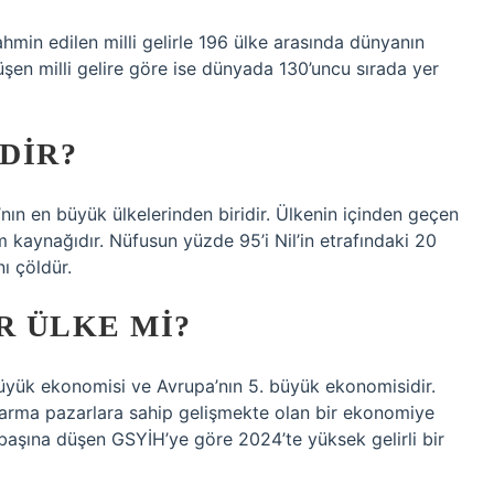
ahmin edilen milli gelirle 196 ülke arasında dünyanın
üşen milli gelire göre ise dünyada 130’uncu sırada yer
DIR?
’nın en büyük ülkelerinden biridir. Ülkenin içinden geçen
m kaynağıdır. Nüfusun yüzde 95’i Nil’in etrafındaki 20
nı çöldür.
R ÜLKE MI?
üyük ekonomisi ve Avrupa’nın 5. büyük ekonomisidir.
 karma pazarlara sahip gelişmekte olan bir ekonomiye
başına düşen GSYİH’ye göre 2024’te yüksek gelirli bir