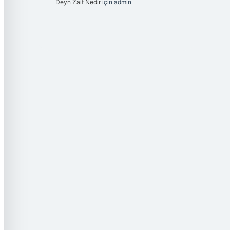
Deyn Zaif Nedir
için
admin