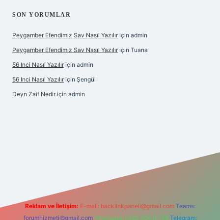
SON YORUMLAR
Peygamber Efendimiz Sav Nasıl Yazılır
için
admin
Peygamber Efendimiz Sav Nasıl Yazılır
için
Tuana
56 Inci Nasıl Yazılır
için
admin
56 Inci Nasıl Yazılır
için
Şengül
Deyn Zaif Nedir
için
admin
lbet yeni giriş adresi
Reklam ve İletişim:
E-mail:
backlinkpaneli@gmail.com
Teams:
forumhizmeti@gmail.com
Whatsapp: 0262 606 0 726
Telegram: