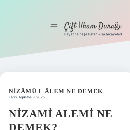
Çift İlham Durağı
menüyü
aç
Hayatına neşe katan kısa hikayeler!
Anasayfa
Gizlilik Politikası
Yasal Uyarı
Hakkımızda
NIZÂMÜ L ÂLEM NE DEMEK
Tarih: Ağustos 8, 2025
NIZAMI ALEMI NE
DEMEK?