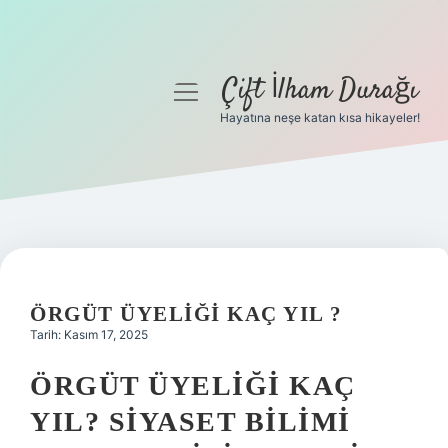
Çift İlham Durağı
menüyü
aç
Hayatına neşe katan kısa hikayeler!
Anasayfa
Gizlilik Politikası
Yasal Uyarı
Hakkımızda
ÖRGÜT ÜYELIĞI KAÇ YIL ?
Tarih: Kasım 17, 2025
ÖRGÜT ÜYELIĞI KAÇ
YIL? SIYASET BILIMI