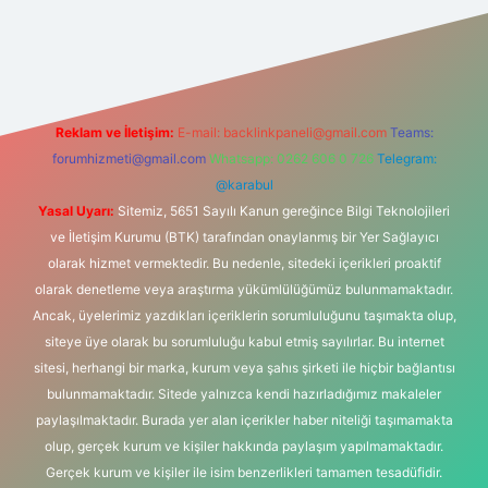
ilbet yeni giriş adresi
Reklam ve İletişim:
E-mail:
backlinkpaneli@gmail.com
Teams:
forumhizmeti@gmail.com
Whatsapp: 0262 606 0 726
Telegram:
@karabul
Yasal Uyarı:
Sitemiz, 5651 Sayılı Kanun gereğince Bilgi Teknolojileri
ve İletişim Kurumu (BTK) tarafından onaylanmış bir Yer Sağlayıcı
olarak hizmet vermektedir. Bu nedenle, sitedeki içerikleri proaktif
olarak denetleme veya araştırma yükümlülüğümüz bulunmamaktadır.
Ancak, üyelerimiz yazdıkları içeriklerin sorumluluğunu taşımakta olup,
siteye üye olarak bu sorumluluğu kabul etmiş sayılırlar. Bu internet
sitesi, herhangi bir marka, kurum veya şahıs şirketi ile hiçbir bağlantısı
bulunmamaktadır. Sitede yalnızca kendi hazırladığımız makaleler
paylaşılmaktadır. Burada yer alan içerikler haber niteliği taşımamakta
olup, gerçek kurum ve kişiler hakkında paylaşım yapılmamaktadır.
Gerçek kurum ve kişiler ile isim benzerlikleri tamamen tesadüfidir.