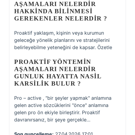
AŞAMALARI NELERDIR
HAKKINDA BILINMESI
GEREKENLER NELERDIR ?
Proaktif yaklaşım, kişinin veya kurumun
geleceğe yönelik planlarını ve stratejilerini
belirleyebilme yeteneğini de kapsar. Özetle
PROAKTIF YÖNTEMIN
AŞAMALARI NELERDIR
GUNLUK HAYATTA NASIL
KARSILIK BULUR ?
Pro – active , "bir şeyler yapmak" anlamına
gelen active sözcüklerini "önce" anlamına
gelen pro ön ekiyle birleştirir. Proaktif
davranırsanız, bir şeye gerçekle…
Son guncelleme:
27.04.2026 17:01