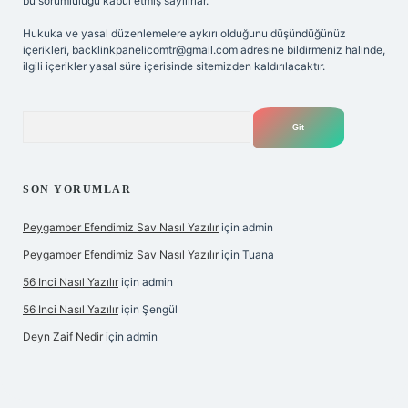
bu sorumluluğu kabul etmiş sayılırlar.
Hukuka ve yasal düzenlemelere aykırı olduğunu düşündüğünüz
içerikleri,
backlinkpanelicomtr@gmail.com
adresine bildirmeniz halinde,
ilgili içerikler yasal süre içerisinde sitemizden kaldırılacaktır.
Arama
SON YORUMLAR
Peygamber Efendimiz Sav Nasıl Yazılır
için
admin
Peygamber Efendimiz Sav Nasıl Yazılır
için
Tuana
56 Inci Nasıl Yazılır
için
admin
56 Inci Nasıl Yazılır
için
Şengül
Deyn Zaif Nedir
için
admin