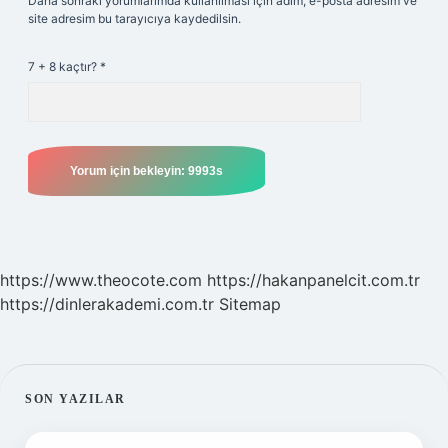
Daha sonraki yorumlarımda kullanılması için adım, e-posta adresim ve
site adresim bu tarayıcıya kaydedilsin.
7 + 8 kaçtır?
*
https://www.theocote.com
https://hakanpanelcit.com.tr
https://dinlerakademi.com.tr
Sitemap
SIDEBAR
SON YAZILAR