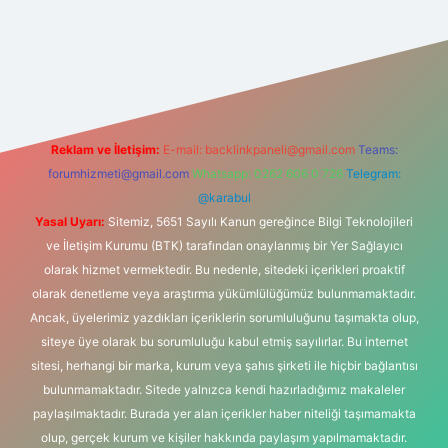
riş adresi
Reklam ve İletişim:
E-mail:
backlinkpaneli@gmail.com
Teams:
forumhizmeti@gmail.com
Whatsapp: 0262 606 0 726
Telegram:
@karabul
Yasal Uyarı:
Sitemiz, 5651 Sayılı Kanun gereğince Bilgi Teknolojileri
ve İletişim Kurumu (BTK) tarafından onaylanmış bir Yer Sağlayıcı
olarak hizmet vermektedir. Bu nedenle, sitedeki içerikleri proaktif
olarak denetleme veya araştırma yükümlülüğümüz bulunmamaktadır.
Ancak, üyelerimiz yazdıkları içeriklerin sorumluluğunu taşımakta olup,
siteye üye olarak bu sorumluluğu kabul etmiş sayılırlar. Bu internet
sitesi, herhangi bir marka, kurum veya şahıs şirketi ile hiçbir bağlantısı
bulunmamaktadır. Sitede yalnızca kendi hazırladığımız makaleler
paylaşılmaktadır. Burada yer alan içerikler haber niteliği taşımamakta
olup, gerçek kurum ve kişiler hakkında paylaşım yapılmamaktadır.