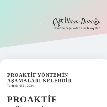
Çift İlham Durağı
menüyü
aç
Hayatına neşe katan kısa hikayeler!
Anasayfa
Gizlilik Politikası
Yasal Uyarı
Hakkımızda
PROAKTIF YÖNTEMIN
AŞAMALARI NELERDIR
Tarih: Eylül 21, 2024
PROAKTIF