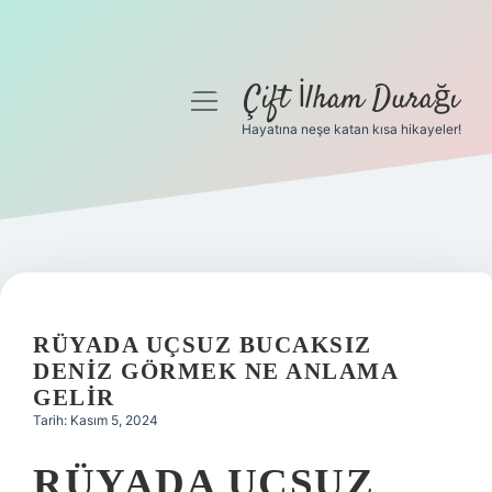
Çift İlham Durağı
menüyü
aç
Hayatına neşe katan kısa hikayeler!
Anasayfa
Gizlilik Politikası
Yasal Uyarı
Hakkımızda
RÜYADA UÇSUZ BUCAKSIZ
DENIZ GÖRMEK NE ANLAMA
GELIR
Tarih: Kasım 5, 2024
RÜYADA UÇSUZ