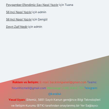
Peygamber Efendimiz Sav Nasıl Yazılır
için
Tuana
56 Inci Nasıl Yazılır
için
admin
56 Inci Nasıl Yazılır
için
Şengül
Deyn Zaif Nedir
için
admin
yeni giriş adresi
Reklam ve İletişim:
E-mail:
backlinkpaneli@gmail.com
Teams:
forumhizmeti@gmail.com
Whatsapp: 0262 606 0 726
Telegram:
@karabul
Yasal Uyarı:
Sitemiz, 5651 Sayılı Kanun gereğince Bilgi Teknolojileri
ve İletişim Kurumu (BTK) tarafından onaylanmış bir Yer Sağlayıcı