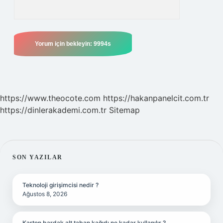
https://www.theocote.com
https://hakanpanelcit.com.tr
https://dinlerakademi.com.tr
Sitemap
SIDEBAR
SON YAZILAR
Teknoloji girişimcisi nedir ?
Ağustos 8, 2026
Karton bardak alt taban kağıdı ne kadar kullanılır ?