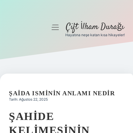
Çift İlham Durağı
menüyü
aç
Hayatına neşe katan kısa hikayeler!
Anasayfa
Gizlilik Politikası
Yasal Uyarı
Hakkımızda
ŞAIDA ISMININ ANLAMI NEDIR
Tarih: Ağustos 22, 2025
ŞAHIDE
KELIMESININ