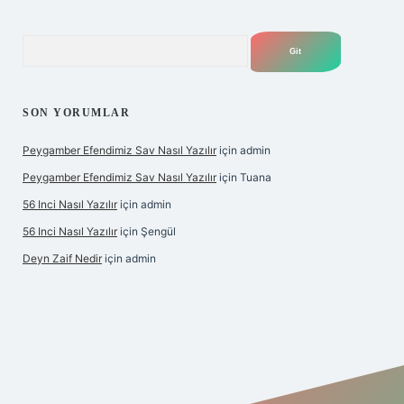
Arama
SON YORUMLAR
Peygamber Efendimiz Sav Nasıl Yazılır
için
admin
Peygamber Efendimiz Sav Nasıl Yazılır
için
Tuana
56 Inci Nasıl Yazılır
için
admin
56 Inci Nasıl Yazılır
için
Şengül
Deyn Zaif Nedir
için
admin
bet yeni giriş adresi