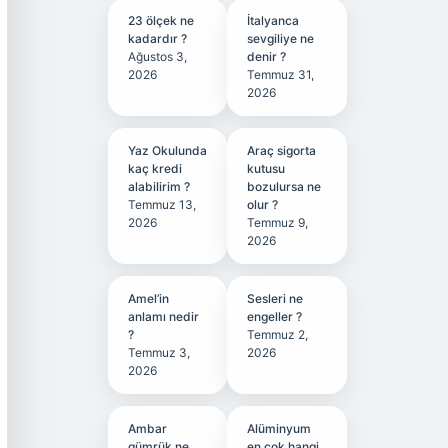
23 ölçek ne
İtalyanca
kadardır ?
sevgiliye ne
Ağustos 3,
denir ?
2026
Temmuz 31,
2026
Yaz Okulunda
Araç sigorta
kaç kredi
kutusu
alabilirim ?
bozulursa ne
Temmuz 13,
olur ?
2026
Temmuz 9,
2026
Amel’in
Sesleri ne
anlamı nedir
engeller ?
?
Temmuz 2,
Temmuz 3,
2026
2026
Ambar
Alüminyum
gümrük ne
en çok hangi