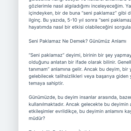
gözlerimle nasıl algıladığımı inceleyeceğim. Y
içindeyken, bir de buna “seni paklamaz” gibi d
ilginç. Bu yazıda, 5-10 yıl sonra “seni paklam
hayatımda nasıl bir etkisi olabileceğini sorgul
Seni Paklamaz Ne Demek? Günümüz Anlamı
“Seni paklamaz” deyimi, birinin bir şey yapm
olduğunu anlatan bir ifade olarak bilinir. Gene
tanımam” anlamına gelir. Ancak bu deyim, bir y
gelebilecek talihsizlikleri veya başarıya gide
temaya sahiptir.
Günümüzde, bu deyim insanlar arasında, bazen
kullanılmaktadır. Ancak gelecekte bu deyimin a
etkileşimler evrildikçe, bu deyimin anlamını 
müdür?