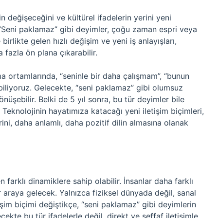
n değişeceğini ve kültürel ifadelerin yerini yeni
 “Seni paklamaz” gibi deyimler, çoğu zaman espri veya
birlikte gelen hızlı değişim ve yeni iş anlayışları,
fazla ön plana çıkarabilir.
a ortamlarında, “seninle bir daha çalışmam”, “bunun
biliyoruz. Gelecekte, “seni paklamaz” gibi olumsuz
nüşebilir. Belki de 5 yıl sonra, bu tür deyimler bile
. Teknolojinin hayatımıza katacağı yeni iletişim biçimleri,
rini, daha anlamlı, daha pozitif dilin almasına olanak
 farklı dinamiklere sahip olabilir. İnsanlar daha farklı
r araya gelecek. Yalnızca fiziksel dünyada değil, sanal
tişim biçimi değiştikçe, “seni paklamaz” gibi deyimlerin
ecekte bu tür ifadelerle değil, direkt ve şeffaf iletişimle