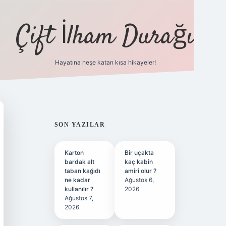
Çift İlham Durağı
Hayatına neşe katan kısa hikayeler!
ilbet yeni giriş adresi
SIDEBAR
SON YAZILAR
Karton
Bir uçakta
bardak alt
kaç kabin
taban kağıdı
amiri olur ?
ne kadar
Ağustos 6,
kullanılır ?
2026
Ağustos 7,
2026