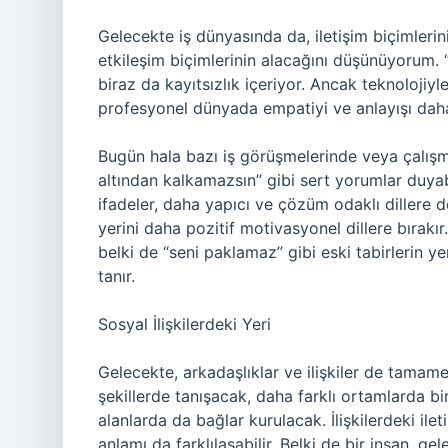
Gelecekte iş dünyasında da, iletişim biçimlerini
etkileşim biçimlerinin alacağını düşünüyorum.
biraz da kayıtsızlık içeriyor. Ancak teknolojiyle 
profesyonel dünyada empatiyi ve anlayışı daha 
Bugün hala bazı iş görüşmelerinde veya çalışm
altından kalkamazsın” gibi sert yorumlar duya
ifadeler, daha yapıcı ve çözüm odaklı dillere dö
yerini daha pozitif motivasyonel dillere bırakır
belki de “seni paklamaz” gibi eski tabirlerin ye
tanır.
Sosyal İlişkilerdeki Yeri
Gelecekte, arkadaşlıklar ve ilişkiler de tamamen
şekillerde tanışacak, daha farklı ortamlarda bi
alanlarda da bağlar kurulacak. İlişkilerdeki ile
anlamı da farklılaşabilir. Belki de bir insan, gel