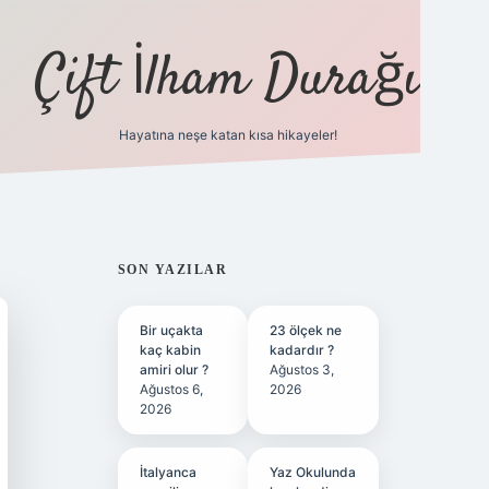
Çift İlham Durağı
Hayatına neşe katan kısa hikayeler!
ilbet yeni giriş adresi
SIDEBAR
SON YAZILAR
Bir uçakta
23 ölçek ne
kaç kabin
kadardır ?
amiri olur ?
Ağustos 3,
Ağustos 6,
2026
2026
İtalyanca
Yaz Okulunda