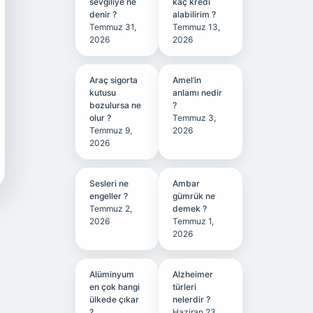
sevgiliye ne
kaç kredi
denir ?
alabilirim ?
Temmuz 31,
Temmuz 13,
2026
2026
Araç sigorta
Amel’in
kutusu
anlamı nedir
bozulursa ne
?
olur ?
Temmuz 3,
Temmuz 9,
2026
2026
Sesleri ne
Ambar
engeller ?
gümrük ne
Temmuz 2,
demek ?
2026
Temmuz 1,
2026
Alüminyum
Alzheimer
en çok hangi
türleri
ülkede çıkar
nelerdir ?
?
Haziran 23,