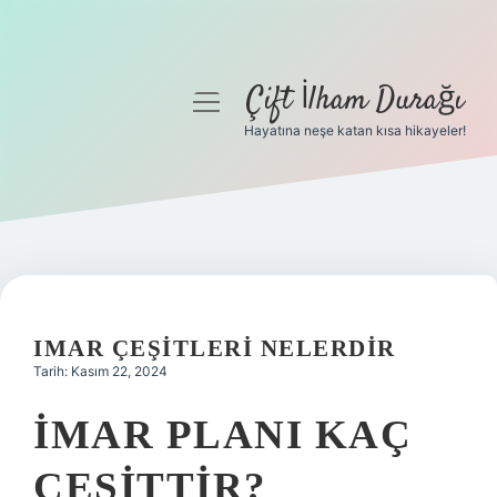
Çift İlham Durağı
menüyü
aç
Hayatına neşe katan kısa hikayeler!
Anasayfa
Gizlilik Politikası
Yasal Uyarı
Hakkımızda
IMAR ÇEŞITLERI NELERDIR
Tarih: Kasım 22, 2024
İMAR PLANI KAÇ
ÇEŞITTIR?