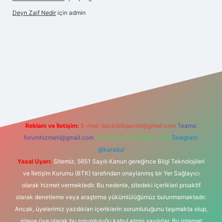
Deyn Zaif Nedir
için
admin
et yeni giriş adresi
Reklam ve İletişim:
E-mail:
backlinkpaneli@gmail.com
Teams:
forumhizmeti@gmail.com
Whatsapp: 0262 606 0 726
Telegram:
@karabul
Yasal Uyarı:
Sitemiz, 5651 Sayılı Kanun gereğince Bilgi Teknolojileri
ve İletişim Kurumu (BTK) tarafından onaylanmış bir Yer Sağlayıcı
olarak hizmet vermektedir. Bu nedenle, sitedeki içerikleri proaktif
olarak denetleme veya araştırma yükümlülüğümüz bulunmamaktadır.
Ancak, üyelerimiz yazdıkları içeriklerin sorumluluğunu taşımakta olup,
siteye üye olarak bu sorumluluğu kabul etmiş sayılırlar. Bu internet