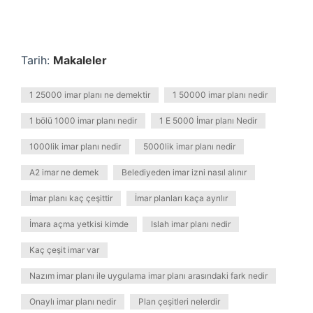
Tarih:
Makaleler
1 25000 imar planı ne demektir
1 50000 imar planı nedir
1 bölü 1000 imar planı nedir
1 E 5000 İmar planı Nedir
1000lik imar planı nedir
5000lik imar planı nedir
A2 imar ne demek
Belediyeden imar izni nasıl alınır
İmar planı kaç çeşittir
İmar planları kaça ayrılır
İmara açma yetkisi kimde
Islah imar planı nedir
Kaç çeşit imar var
Nazım imar planı ile uygulama imar planı arasındaki fark nedir
Onaylı imar planı nedir
Plan çeşitleri nelerdir