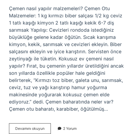
Çemen nasıl yapılır malzemeleri? Çemen Otu
Malzemeler: 1 kg kırmızı biber salçası 1/2 kg ceviz
1 tatlı kaşığı kimyon 2 tatlı kaşığı kekik 6-7 diş
sarımsak Yapılışı: Cevizleri rondoda istediğiniz
büyüklüğe gelene kadar öğütün. Sıcak karışıma
kimyon, kekik, sarımsak ve cevizleri ekleyin. Biber
salçasını ekleyin ve iyice karıştırın. Servisten önce
zeytinyağı ile tüketin. Kokusuz ev çemeni nasıl
yapılır? Fırat, bu çemenin yıllardır üretildiğini ancak
son yıllarda özellikle popüler hale geldiğini
belirterek, “Kırmızı toz biber, galeta unu, sarımsak,
ceviz, tuz ve yağı karıştırıp hamur yoğurma
makinesinde yoğurarak kokusuz çemen elde
ediyoruz.” dedi. Çemen baharatında neler var?
Çemen otu baharatı, karabiber, öğütülmüş…
Ev
Devamını okuyun
2 Yorum
Yapımı