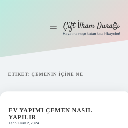
Çift İlham Durağı
menüyü
aç
Hayatına neşe katan kısa hikayeler!
Anasayfa
Gizlilik Politikası
Yasal Uyarı
ETIKET:
ÇEMENIN IÇINE NE
Hakkımızda
EV YAPIMI ÇEMEN NASIL
YAPILIR
Tarih: Ekim 2, 2024