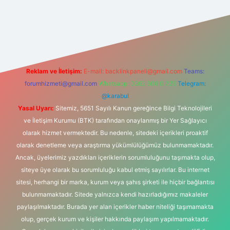
yeni giriş adresi
Reklam ve İletişim:
E-mail:
backlinkpaneli@gmail.com
Teams:
forumhizmeti@gmail.com
Whatsapp: 0262 606 0 726
Telegram:
@karabul
Yasal Uyarı:
Sitemiz, 5651 Sayılı Kanun gereğince Bilgi Teknolojileri
ve İletişim Kurumu (BTK) tarafından onaylanmış bir Yer Sağlayıcı
olarak hizmet vermektedir. Bu nedenle, sitedeki içerikleri proaktif
olarak denetleme veya araştırma yükümlülüğümüz bulunmamaktadır.
Ancak, üyelerimiz yazdıkları içeriklerin sorumluluğunu taşımakta olup,
siteye üye olarak bu sorumluluğu kabul etmiş sayılırlar. Bu internet
sitesi, herhangi bir marka, kurum veya şahıs şirketi ile hiçbir bağlantısı
bulunmamaktadır. Sitede yalnızca kendi hazırladığımız makaleler
paylaşılmaktadır. Burada yer alan içerikler haber niteliği taşımamakta
olup, gerçek kurum ve kişiler hakkında paylaşım yapılmamaktadır.