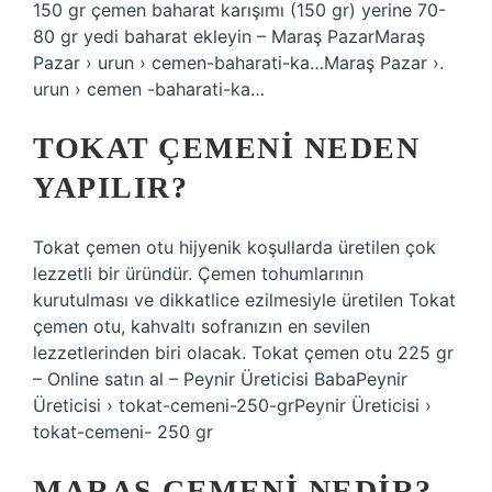
150 gr çemen baharat karışımı (150 gr) yerine 70-
80 gr yedi baharat ekleyin – Maraş PazarMaraş
Pazar › urun › cemen-baharati-ka…Maraş Pazar ›.
urun › cemen -baharati-ka…
TOKAT ÇEMENI NEDEN
YAPILIR?
Tokat çemen otu hijyenik koşullarda üretilen çok
lezzetli bir üründür. Çemen tohumlarının
kurutulması ve dikkatlice ezilmesiyle üretilen Tokat
çemen otu, kahvaltı sofranızın en sevilen
lezzetlerinden biri olacak. Tokat çemen otu 225 gr
– Online satın al – Peynir Üreticisi BabaPeynir
Üreticisi › tokat-cemeni-250-grPeynir Üreticisi ›
tokat-cemeni- 250 gr
MARAŞ ÇEMENI NEDIR?