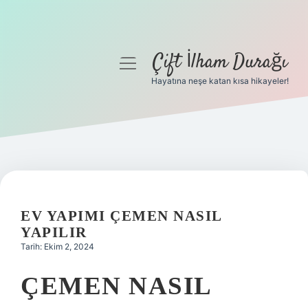
Çift İlham Durağı
menüyü
aç
Hayatına neşe katan kısa hikayeler!
Anasayfa
Gizlilik Politikası
Yasal Uyarı
Hakkımızda
EV YAPIMI ÇEMEN NASIL
YAPILIR
Tarih: Ekim 2, 2024
ÇEMEN NASIL