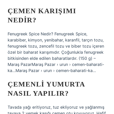
ÇEMEN KARIŞIMI
NEDIR?
Fenugreek Spice Nedir? Fenugreek Spice,
karabiber, kimyon, yenibahar, karanfil, tarçın tozu,
fenugreek tozu, zencefil tozu ve biber tozu içeren
özel bir baharat karışımıdır. Çoğunlukla fenugreek
bitkisinden elde edilen baharatlardır. (150 g) –
Maraş PazarMaraş Pazar › urun › cemen-baharati-
ka…Maraş Pazar › urun › cemen-baharati-ka…
ÇEMENLI YUMURTA
NASIL YAPILIR?
Tavada yağı eritiyoruz, tuz ekliyoruz ve yağlanmış
tavaya 2 yemek kaşığı çemen otu koyuyoruz. Hafif