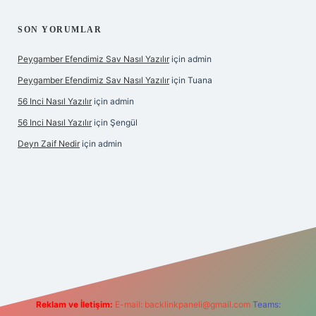
SON YORUMLAR
Peygamber Efendimiz Sav Nasıl Yazılır
için
admin
Peygamber Efendimiz Sav Nasıl Yazılır
için
Tuana
56 Inci Nasıl Yazılır
için
admin
56 Inci Nasıl Yazılır
için
Şengül
Deyn Zaif Nedir
için
admin
iriş adresi
Reklam ve İletişim:
E-mail:
backlinkpaneli@gmail.com
Teams: