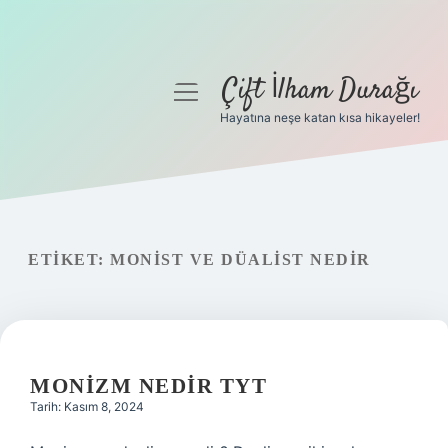
Çift İlham Durağı
menüyü
aç
Hayatına neşe katan kısa hikayeler!
Anasayfa
Gizlilik Politikası
Yasal Uyarı
ETIKET:
MONIST VE DÜALIST NEDIR
Hakkımızda
MONIZM NEDIR TYT
Tarih: Kasım 8, 2024