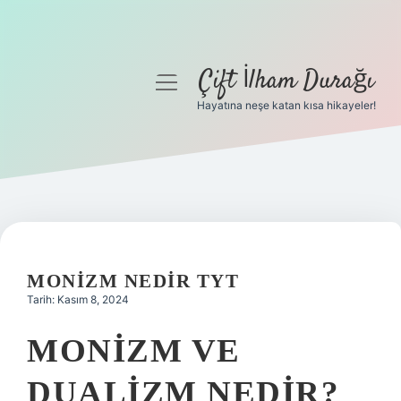
Çift İlham Durağı
menüyü
aç
Hayatına neşe katan kısa hikayeler!
Anasayfa
Gizlilik Politikası
Yasal Uyarı
Hakkımızda
MONIZM NEDIR TYT
Tarih: Kasım 8, 2024
MONIZM VE
DUALIZM NEDIR?