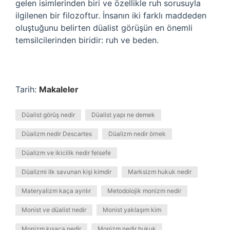
gelen isimlerinden biri ve özellikle ruh sorusuyla
ilgilenen bir filozoftur. İnsanın iki farklı maddeden
oluştuğunu belirten düalist görüşün en önemli
temsilcilerinden biridir: ruh ve beden.
Tarih:
Makaleler
Düalist görüş nedir
Düalist yapı ne demek
Düalizm nedir Descartes
Düalizm nedir örnek
Düalizm ve ikicilik nedir felsefe
Düalizmi ilk savunan kişi kimdir
Marksizm hukuk nedir
Materyalizm kaça ayrılır
Metodolojik monizm nedir
Monist ve düalist nedir
Monist yaklaşım kim
Monizm kısaca nedir
Monizm nedir hukuk