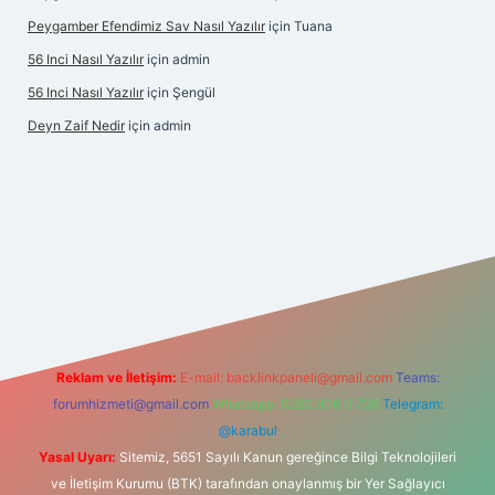
Peygamber Efendimiz Sav Nasıl Yazılır
için
Tuana
56 Inci Nasıl Yazılır
için
admin
56 Inci Nasıl Yazılır
için
Şengül
Deyn Zaif Nedir
için
admin
t yeni giriş adresi
Reklam ve İletişim:
E-mail:
backlinkpaneli@gmail.com
Teams:
forumhizmeti@gmail.com
Whatsapp: 0262 606 0 726
Telegram:
@karabul
Yasal Uyarı:
Sitemiz, 5651 Sayılı Kanun gereğince Bilgi Teknolojileri
ve İletişim Kurumu (BTK) tarafından onaylanmış bir Yer Sağlayıcı