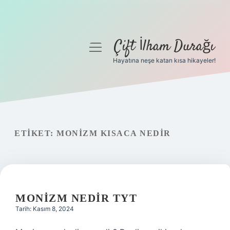
Çift İlham Durağı
menüyü
aç
Hayatına neşe katan kısa hikayeler!
Anasayfa
Gizlilik Politikası
Yasal Uyarı
ETIKET:
MONIZM KISACA NEDIR
Hakkımızda
MONIZM NEDIR TYT
Tarih: Kasım 8, 2024