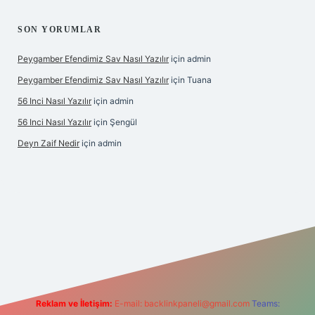
SON YORUMLAR
Peygamber Efendimiz Sav Nasıl Yazılır
için
admin
Peygamber Efendimiz Sav Nasıl Yazılır
için
Tuana
56 Inci Nasıl Yazılır
için
admin
56 Inci Nasıl Yazılır
için
Şengül
Deyn Zaif Nedir
için
admin
riş adresi
Reklam ve İletişim:
E-mail:
backlinkpaneli@gmail.com
Teams: