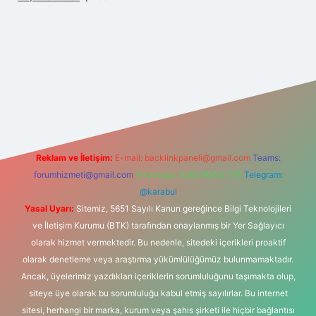
ş adresi
Reklam ve İletişim:
E-mail:
backlinkpaneli@gmail.com
Teams:
forumhizmeti@gmail.com
Whatsapp: 0262 606 0 726
Telegram:
@karabul
Yasal Uyarı:
Sitemiz, 5651 Sayılı Kanun gereğince Bilgi Teknolojileri
ve İletişim Kurumu (BTK) tarafından onaylanmış bir Yer Sağlayıcı
olarak hizmet vermektedir. Bu nedenle, sitedeki içerikleri proaktif
olarak denetleme veya araştırma yükümlülüğümüz bulunmamaktadır.
Ancak, üyelerimiz yazdıkları içeriklerin sorumluluğunu taşımakta olup,
siteye üye olarak bu sorumluluğu kabul etmiş sayılırlar. Bu internet
sitesi, herhangi bir marka, kurum veya şahıs şirketi ile hiçbir bağlantısı