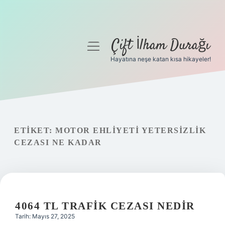
Çift İlham Durağı
menüyü
aç
Hayatına neşe katan kısa hikayeler!
Anasayfa
Gizlilik Politikası
Yasal Uyarı
ETIKET:
MOTOR EHLIYETI YETERSIZLIK
CEZASI NE KADAR
Hakkımızda
4064 TL TRAFIK CEZASI NEDIR
Tarih: Mayıs 27, 2025