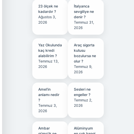
23 ölçek ne
İtalyanca
kadardır ?
sevgiliye ne
Ağustos 3,
denir ?
2026
Temmuz 31,
2026
Yaz Okulunda
Araç sigorta
kaç kredi
kutusu
alabilirim ?
bozulursa ne
Temmuz 13,
olur ?
2026
Temmuz 9,
2026
Amel’in
Sesleri ne
anlamı nedir
engeller ?
?
Temmuz 2,
Temmuz 3,
2026
2026
Ambar
Alüminyum
gümrük ne
en çok hangi