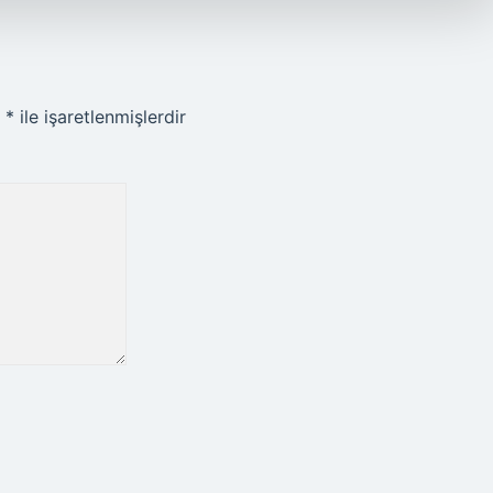
r
*
ile işaretlenmişlerdir