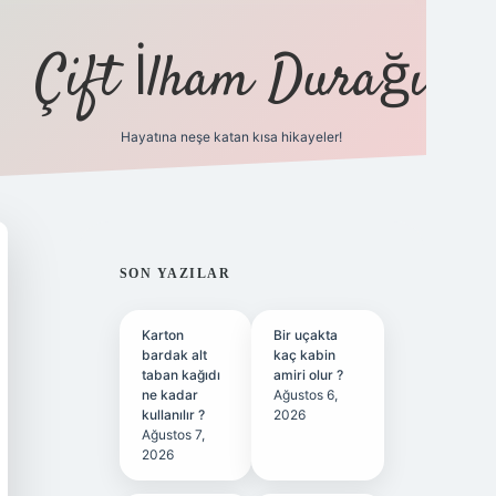
Çift İlham Durağı
Hayatına neşe katan kısa hikayeler!
ilbet yeni giriş adresi
SIDEBAR
SON YAZILAR
Karton
Bir uçakta
bardak alt
kaç kabin
taban kağıdı
amiri olur ?
ne kadar
Ağustos 6,
kullanılır ?
2026
Ağustos 7,
2026