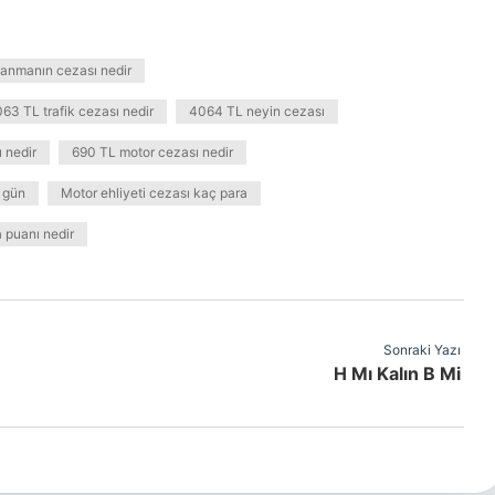
lanmanın cezası nedir
63 TL trafik cezası nedir
4064 TL neyin cezası
 nedir
690 TL motor cezası nedir
 gün
Motor ehliyeti cezası kaç para
 puanı nedir
Sonraki Yazı
H Mı Kalın B Mi