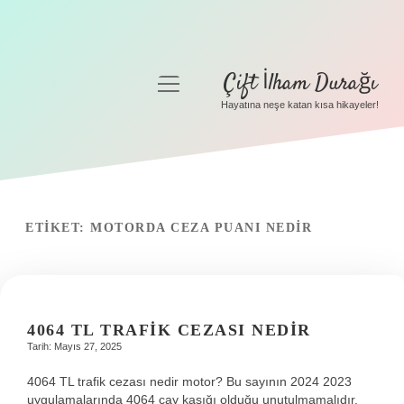
Çift İlham Durağı
menüyü
aç
Hayatına neşe katan kısa hikayeler!
Anasayfa
Gizlilik Politikası
Yasal Uyarı
ETIKET:
MOTORDA CEZA PUANI NEDIR
Hakkımızda
4064 TL TRAFIK CEZASI NEDIR
Tarih: Mayıs 27, 2025
4064 TL trafik cezası nedir motor? Bu sayının 2024 2023
uygulamalarında 4064 çay kaşığı olduğu unutulmamalıdır.