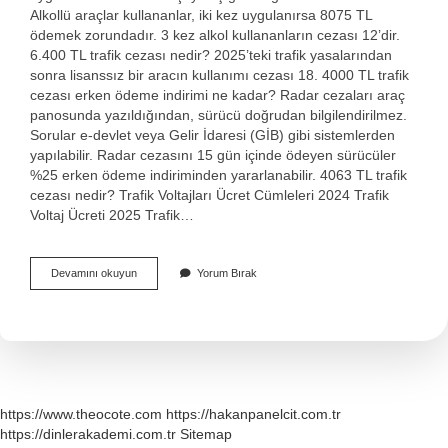
Alkollü araçlar kullananlar, iki kez uygulanırsa 8075 TL
ödemek zorundadır. 3 kez alkol kullananların cezası 12’dir.
6.400 TL trafik cezası nedir? 2025’teki trafik yasalarından
sonra lisanssız bir aracın kullanımı cezası 18. 4000 TL trafik
cezası erken ödeme indirimi ne kadar? Radar cezaları araç
panosunda yazıldığından, sürücü doğrudan bilgilendirilmez.
Sorular e-devlet veya Gelir İdaresi (GİB) gibi sistemlerden
yapılabilir. Radar cezasını 15 gün içinde ödeyen sürücüler
%25 erken ödeme indiriminden yararlanabilir. 4063 TL trafik
cezası nedir? Trafik Voltajları Ücret Cümleleri 2024 Trafik
Voltaj Ücreti 2025 Trafik…
4064
Devamını okuyun
Yorum Bırak
Tl
Trafik
Cezası
Nedir
https://www.theocote.com
https://hakanpanelcit.com.tr
https://dinlerakademi.com.tr
Sitemap