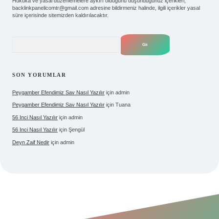
Hukuka ve yasal düzenlemelere aykırı olduğunu düşündüğünüz içerikleri,
backlinkpanelicomtr@gmail.com
adresine bildirmeniz halinde, ilgili içerikler yasal
süre içerisinde sitemizden kaldırılacaktır.
Arama
SON YORUMLAR
Peygamber Efendimiz Sav Nasıl Yazılır
için
admin
Peygamber Efendimiz Sav Nasıl Yazılır
için
Tuana
56 Inci Nasıl Yazılır
için
admin
56 Inci Nasıl Yazılır
için
Şengül
Deyn Zaif Nedir
için
admin