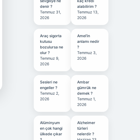
sevgiliye ne
kaç kredi
denir ?
alabilirim ?
Temmuz 31,
Temmuz 13,
2026
2026
Araç sigorta
Amel’in
kutusu
anlamı nedir
bozulursa ne
?
olur ?
Temmuz 3,
Temmuz 9,
2026
2026
Sesleri ne
Ambar
engeller ?
gümrük ne
Temmuz 2,
demek ?
2026
Temmuz 1,
2026
Alüminyum
Alzheimer
en çok hangi
türleri
ülkede çıkar
nelerdir ?
?
Haziran 23,