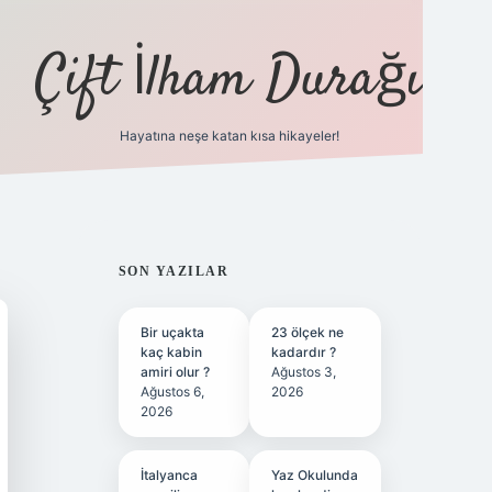
Çift İlham Durağı
Hayatına neşe katan kısa hikayeler!
ilbet yeni giriş adresi
SIDEBAR
SON YAZILAR
Bir uçakta
23 ölçek ne
kaç kabin
kadardır ?
amiri olur ?
Ağustos 3,
Ağustos 6,
2026
2026
İtalyanca
Yaz Okulunda