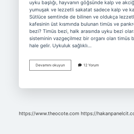
uyku başlığı, hayvanın göğsünde kalp ve akciğe
yumuşak ve lezzetli sakatat sadece kalp ve ka
Sütlüce semtinde de bilinen ve oldukça lezzetl
kafesinin üst kısmında bulunan timüs ve pankr
bezi? Timüs bezi, halk arasında uyku bezi olarak
sisteminin vazgeçilmez bir organı olan timüs
hale gelir. Uykuluk sağlıklı…
Uykuluk
Devamını okuyun
12 Yorum
Hayvanın
Hangi
Organı
https://www.theocote.com
https://hakanpanelcit.c