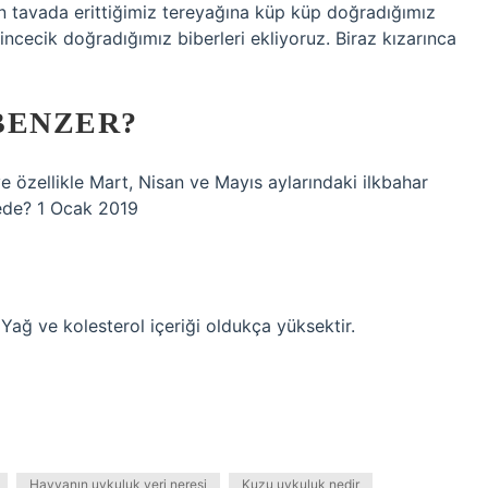
flon tavada erittiğimiz tereyağına küp küp doğradığımız
ncecik doğradığımız biberleri ekliyoruz. Biraz kızarınca
BENZER?
 özellikle Mart, Nisan ve Mayıs aylarındaki ilkbahar
rede? 1 Ocak 2019
Yağ ve kolesterol içeriği oldukça yüksektir.
Hayvanın uykuluk yeri neresi
Kuzu uykuluk nedir