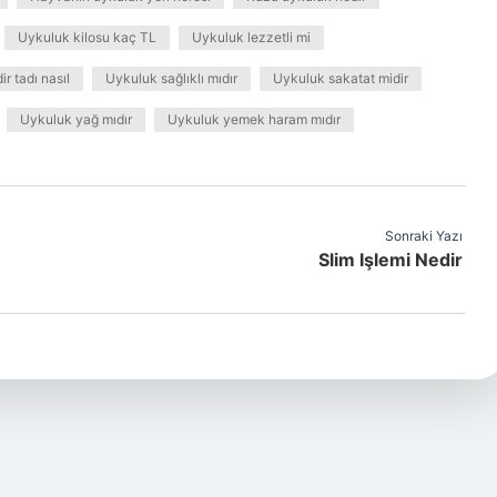
Uykuluk kilosu kaç TL
Uykuluk lezzetli mi
r tadı nasıl
Uykuluk sağlıklı mıdır
Uykuluk sakatat midir
Uykuluk yağ mıdır
Uykuluk yemek haram mıdır
Sonraki Yazı
Slim Işlemi Nedir