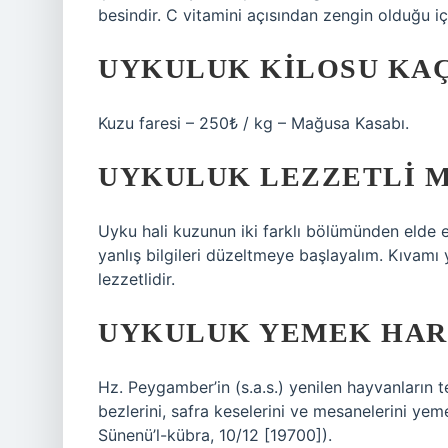
besindir. C vitamini açısından zengin olduğu içi
UYKULUK KILOSU KAÇ
Kuzu faresi – 250₺ / kg – Mağusa Kasabı.
UYKULUK LEZZETLI M
Uyku hali kuzunun iki farklı bölümünden elde ed
yanlış bilgileri düzeltmeye başlayalım. Kıvamı
lezzetlidir.
UYKULUK YEMEK HAR
Hz. Peygamber’in (s.a.s.) yenilen hayvanların te
bezlerini, safra keselerini ve mesanelerini yem
Sünenü’l-kübra, 10/12 [19700]).