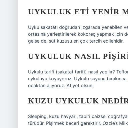
UYKULUK ETI YENIR M
Uyku sakatatı doğrudan ızgarada yenebilen veya
ortasına yerleştirilerek kokoreç yapmak için de
gelse de, süt kuzusu en çok tercih edilenidir.
UYKULUK NASIL PIŞIR
Uykulu tarifi (sakatat tarifi) nasıl yapılır? Te
uykuluyu koyuyoruz. Uykulu suyunu bırakınca i
ocaktan alıyoruz. Afiyet olsun.
KUZU UYKULUK NEDI
Sleeping, kuzu havyarı, tabiri caizse, coğrafya
türüdür. Pişirmek beceri gerektirir. Ozzie’s Mi