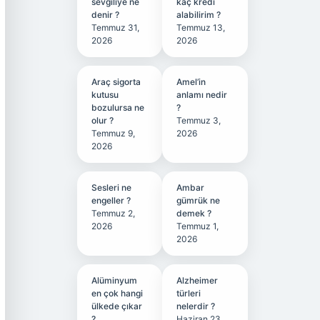
sevgiliye ne
kaç kredi
denir ?
alabilirim ?
Temmuz 31,
Temmuz 13,
2026
2026
Araç sigorta
Amel’in
kutusu
anlamı nedir
bozulursa ne
?
olur ?
Temmuz 3,
Temmuz 9,
2026
2026
Sesleri ne
Ambar
engeller ?
gümrük ne
Temmuz 2,
demek ?
2026
Temmuz 1,
2026
Alüminyum
Alzheimer
en çok hangi
türleri
ülkede çıkar
nelerdir ?
?
Haziran 23,