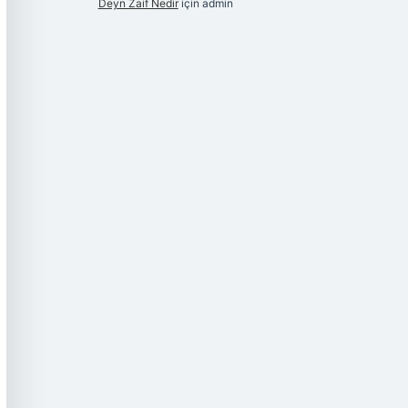
Deyn Zaif Nedir
için
admin