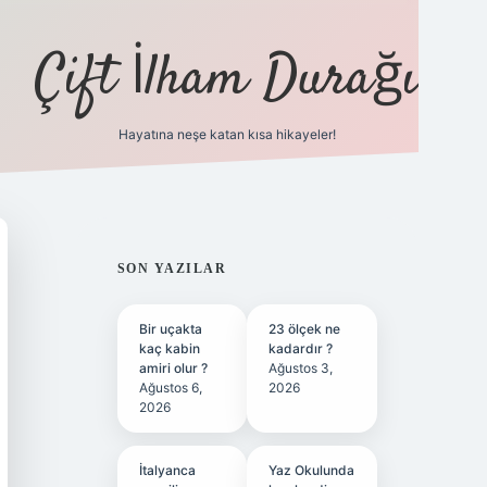
Çift İlham Durağı
Hayatına neşe katan kısa hikayeler!
ilbet yeni giriş adresi
SIDEBAR
SON YAZILAR
Bir uçakta
23 ölçek ne
kaç kabin
kadardır ?
amiri olur ?
Ağustos 3,
Ağustos 6,
2026
2026
İtalyanca
Yaz Okulunda