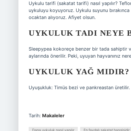
Uykulu tarifi (sakatat tarifi) nasıl yapılır? Te
uykuluyu koyuyoruz. Uykulu suyunu bırakınca i
ocaktan alıyoruz. Afiyet olsun.
UYKULUK TADI NEYE 
Sleepypea kokoreçe benzer bir tada sahiptir ve
aylarında önerilir. Peki, uyuyan hayvanınız ne
UYKULUK YAĞ MIDIR?
Uyuşukluk: Timüs bezi ve pankreastan üretilir. 
Tarih:
Makaleler
Dana uykuluk nasıl yapılır
En faydalı sakatat hangisidir