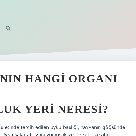
NIN HANGI ORGANI
UK YERI NERESI?
zu etinde tercih edilen uyku başlığı, hayvanın göğsünde
. Uyku sakatatı, yani yumuşak ve lezzetli sakatat