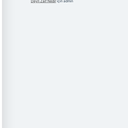
Deyn Zaif Nedir
için
admin