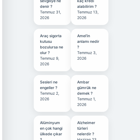
sevgiliye ne
kaç kredi
denir ?
alabilirim ?
Temmuz 31,
Temmuz 13,
2026
2026
Araç sigorta
Amel’in
kutusu
anlamı nedir
bozulursa ne
?
olur ?
Temmuz 3,
Temmuz 9,
2026
2026
Sesleri ne
Ambar
engeller ?
gümrük ne
Temmuz 2,
demek ?
2026
Temmuz 1,
2026
Alüminyum
Alzheimer
en çok hangi
türleri
ülkede çıkar
nelerdir ?
?
Haziran 23,