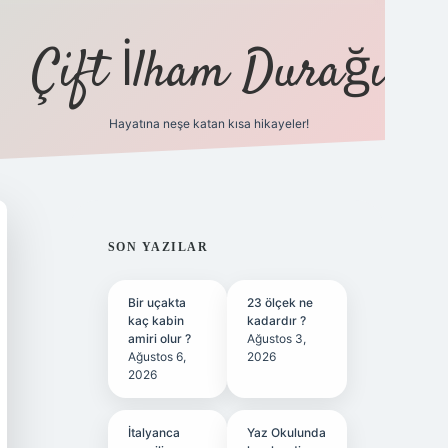
Çift İlham Durağı
Hayatına neşe katan kısa hikayeler!
ilbet yeni giriş adresi
SIDEBAR
SON YAZILAR
Bir uçakta
23 ölçek ne
kaç kabin
kadardır ?
amiri olur ?
Ağustos 3,
Ağustos 6,
2026
2026
İtalyanca
Yaz Okulunda