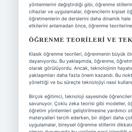
yöntemlerini değiştirdiği gibi, öğrenme stiller
cihazlar ve uygulamalar, öğrencilerin kişisel 
öğretmenlerin de derslerini daha dinamik hale 
etkilerini anlamadan önce, öğrenme teorilerine
ÖĞRENME TEORILERI VE TE
Klasik öğrenme teorileri, öğrenmenin büyük ö
dayanıyordu. Bu yaklaşımda, öğrenme, öğretmen
olarak görülüyordu. Ancak, teknolojinin hayatı
yaklaşımları daha fazla önem kazandı. Bu nokt
yönettiği ve bu süreçte teknolojiyi nasıl kullan
Birçok eğitimci, teknoloji sayesinde öğrenciler
savunuyor. Çoklu zeka teorisi gibi modeller, öğ
öğretim yöntemleri geliştirilmesine yardımcı ol
materyalleri tercih ederken, bir diğeri daha ço
uygulamalar, bireysel öğrenme stillerini dikkat
olması durumunda bu verilerin nasıl işlendiği