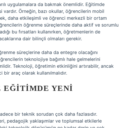
şarılı uygulamalara da bakmak önemlidir. Eğitimde
i vardır. Örneğin, bazı okullar, öğrencilerin mobil
erek, daha etkileşimli ve öğrenci merkezli bir ortam
öğrencilerin öğrenme süreçlerinde daha aktif ve sorumlu
adığı bu fırsatları kullanırken, öğretmenlerin de
aklarına dair bilinçli olmaları gerekir.
öğrenme süreçlerine daha da entegre olacağını
ğrencilerin teknolojiye bağımlı hale gelmelerini
dir. Teknoloji, öğretimin etkinliğini artırabilir, ancak
 bir araç olarak kullanılmalıdır.
 EĞITIMDE YENI
adece bir teknik sorudan çok daha fazlasıdır.
ri, pedagojik yaklaşımlar ve toplumsal etkilerle
deki teknolojik dönüşümün ne kadar derin ve çok