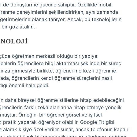
ini de dönüştürme gücüne sahiptir. Özellikle mobil
öğrenme deneyimlerini şekillendirirken, aynı zamanda
getirmelerine olanak tanıyor. Ancak, bu teknolojilerin
 bir göz atalım.
KNOLOJI
lçüde öğretmen merkezli olduğu bir yapıya
lerin öğrencilere bilgi aktarması şeklinde bir süreç
mıza girmesiyle birlikte, öğrenci merkezli öğrenme
ada, öğrencilerin kendi öğrenme süreçlerini nasıl
dığı önemli hale geldi.
in daha bireysel öğrenme stillerine hitap edebileceğini
rencilerin farklı zekâ alanlarına hitap etmeye yönelik
muştur. Örneğin, bir öğrenci görsel ve işitsel
k pratik yaparak öğreniyor olabilir. Google Fit gibi
e alarak kişiye özel veriler sunar, ancak telefonun kapalı
 çok daha büyük bir pedagojik soruyu gündeme getiriyor.