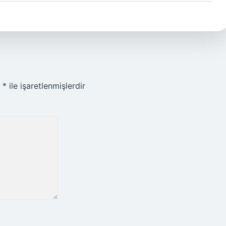
r
*
ile işaretlenmişlerdir