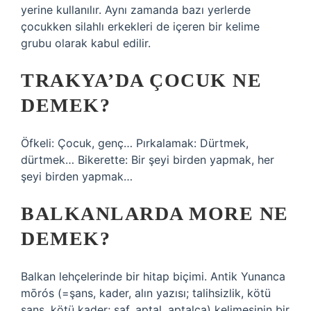
yerine kullanılır. Aynı zamanda bazı yerlerde
çocukken silahlı erkekleri de içeren bir kelime
grubu olarak kabul edilir.
TRAKYA’DA ÇOCUK NE
DEMEK?
Öfkeli: Çocuk, genç… Pırkalamak: Dürtmek,
dürtmek… Bikerette: Bir şeyi birden yapmak, her
şeyi birden yapmak…
BALKANLARDA MORE NE
DEMEK?
Balkan lehçelerinde bir hitap biçimi. Antik Yunanca
mōrós (=şans, kader, alın yazısı; talihsizlik, kötü
şans, kötü kader; saf, aptal, aptalca) kelimesinin bir