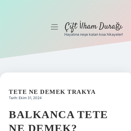
Çift İlham Durağı
menüyü
aç
Hayatına neşe katan kısa hikayeler!
Anasayfa
Gizlilik Politikası
Yasal Uyarı
Hakkımızda
TETE NE DEMEK TRAKYA
Tarih: Ekim 31, 2024
BALKANCA TETE
NE DEMEK?