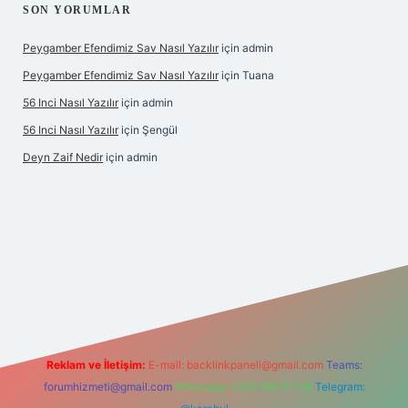
SON YORUMLAR
Peygamber Efendimiz Sav Nasıl Yazılır
için
admin
Peygamber Efendimiz Sav Nasıl Yazılır
için
Tuana
56 Inci Nasıl Yazılır
için
admin
56 Inci Nasıl Yazılır
için
Şengül
Deyn Zaif Nedir
için
admin
bet yeni giriş adresi
Reklam ve İletişim:
E-mail:
backlinkpaneli@gmail.com
Teams:
forumhizmeti@gmail.com
Whatsapp: 0262 606 0 726
Telegram: