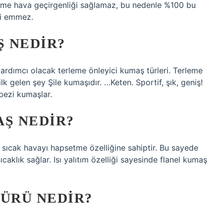
me hava geçirgenliği sağlamaz, bu nedenle %100 bu
ri emmez.
 NEDIR?
 yardımcı olacak terleme önleyici kumaş türleri. Terleme
 gelen şey Şile kumaşıdır. …Keten. Sportif, şık, geniş!
ezi kumaşlar.
AŞ NEDIR?
ş sıcak havayı hapsetme özelliğine sahiptir. Bu sayede
caklık sağlar. Isı yalıtım özelliği sayesinde flanel kumaş
TÜRÜ NEDIR?