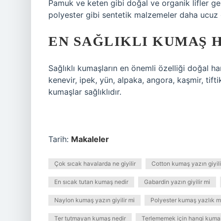
Pamuk ve keten gibi doğal ve organik lifler gen
polyester gibi sentetik malzemeler daha ucuz gi
EN SAĞLIKLI KUMAŞ 
Sağlıklı kumaşların en önemli özelliği doğal h
kenevir, ipek, yün, alpaka, angora, kaşmir, tift
kumaşlar sağlıklıdır.
Tarih:
Makaleler
Çok sıcak havalarda ne giyilir
Cotton kumaş yazın giyili
En sıcak tutan kumaş nedir
Gabardin yazın giyilir mi
Naylon kumaş yazın giyilir mi
Polyester kumaş yazlık mı
Ter tutmayan kumaş nedir
Terlememek için hangi kumaş 