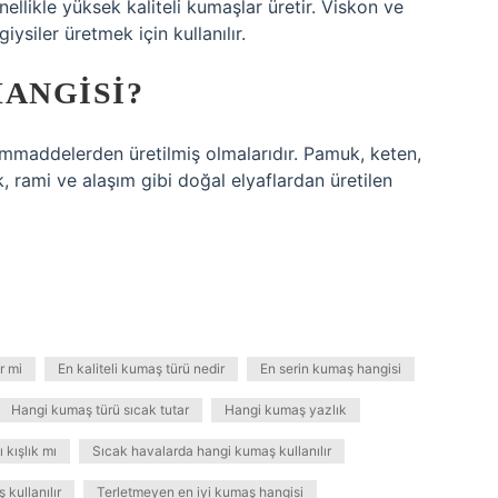
ellikle yüksek kaliteli kumaşlar üretir. Viskon ve
ysiler üretmek için kullanılır.
HANGISI?
ammaddelerden üretilmiş olmalarıdır. Pamuk, keten,
ik, rami ve alaşım gibi doğal elyaflardan üretilen
r mi
En kaliteli kumaş türü nedir
En serin kumaş hangisi
Hangi kumaş türü sıcak tutar
Hangi kumaş yazlık
 kışlık mı
Sıcak havalarda hangi kumaş kullanılır
kullanılır
Terletmeyen en iyi kumaş hangisi