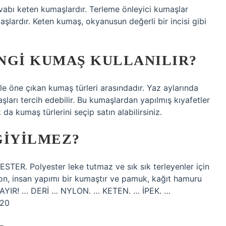
vabı keten kumaşlardır. Terleme önleyici kumaşlar
şlardır. Keten kumaş, okyanusun değerli bir incisi gibi
NGI KUMAŞ KULLANILIR?
yle öne çıkan kumaş türleri arasındadır. Yaz aylarında
ları tercih edebilir. Bu kumaşlardan yapılmış kıyafetler
da kumaş türlerini seçip satın alabilirsiniz.
GIYILMEZ?
ER. Polyester leke tutmaz ve sık sık terleyenler için
on, insan yapımı bir kumaştır ve pamuk, kağıt hamuru
. “HAYIR! … DERİ … NYLON. … KETEN. … İPEK. …
020