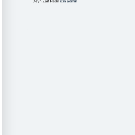
Deyn Zaif Nedir
için
admin