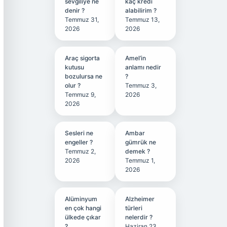
sevgiliye ne
kaç kredi
denir ?
alabilirim ?
Temmuz 31,
Temmuz 13,
2026
2026
Araç sigorta
Amel’in
kutusu
anlamı nedir
bozulursa ne
?
olur ?
Temmuz 3,
Temmuz 9,
2026
2026
Sesleri ne
Ambar
engeller ?
gümrük ne
Temmuz 2,
demek ?
2026
Temmuz 1,
2026
Alüminyum
Alzheimer
en çok hangi
türleri
ülkede çıkar
nelerdir ?
?
Haziran 23,