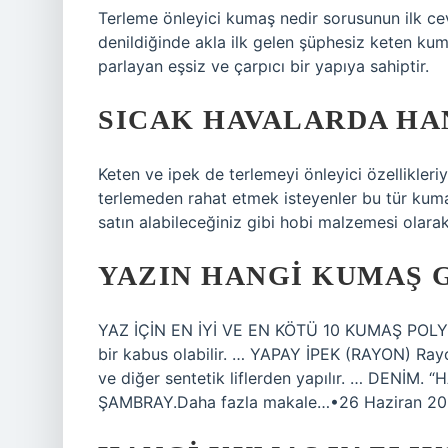
Terleme önleyici kumaş nedir sorusunun ilk ce
denildiğinde akla ilk gelen şüphesiz keten kuma
parlayan eşsiz ve çarpıcı bir yapıya sahiptir.
SICAK HAVALARDA HA
Keten ve ipek de terlemeyi önleyici özellikleri
terlemeden rahat etmek isteyenler bu tür kumaş
satın alabileceğiniz gibi hobi malzemesi olarak 
YAZIN HANGI KUMAŞ 
YAZ İÇİN EN İYİ VE EN KÖTÜ 10 KUMAŞ POLYEST
bir kabus olabilir. … YAPAY İPEK (RAYON) Ray
ve diğer sentetik liflerden yapılır. … DENİM
ŞAMBRAY.Daha fazla makale…•26 Haziran 2