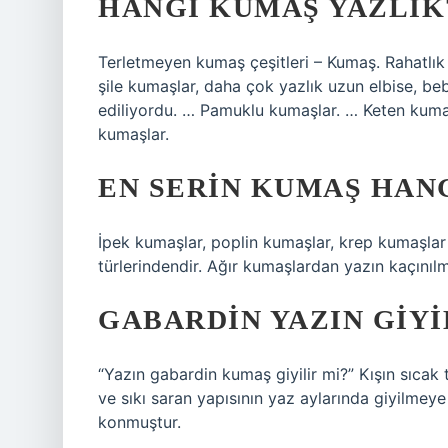
HANGI KUMAŞ YAZLIK
Terletmeyen kumaş çeşitleri – Kumaş. Rahatlık 
şile kumaşlar, daha çok yazlık uzun elbise, b
ediliyordu. … Pamuklu kumaşlar. … Keten kuma
kumaşlar.
EN SERIN KUMAŞ HANG
İpek kumaşlar, poplin kumaşlar, krep kumaşlar
türlerindendir. Ağır kumaşlardan yazın kaçınılma
GABARDIN YAZIN GIYI
“Yazın gabardin kumaş giyilir mi?” Kışın sıcak
ve sıkı saran yapısının yaz aylarında giyilmey
konmuştur.