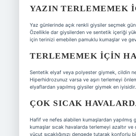
YAZIN TERLEMEMEK IÇ
Yaz günlerinde açık renkli giysiler seçmek güne
Özellikle dar giysilerden ve sentetik içeriği y
için terinizi emebilen pamuklu kumaşlar ve gev
TERLEMEMEK IÇIN HA
Sentetik elyaf veya polyester giymek, cildin nef
Hiperhidrozunuz varsa ve aşırı terlemeyi önle
elyaflardan yapılmış giysiler giymek en iyisidir.
ÇOK SICAK HAVALARDA
Hafif ve nefes alabilen kumaşlardan yapılmış gi
kumaşlar sıcak havalarda terlemeyi azaltır ve 
vücut sıcaklığınızı dengede tutarak konforlu b