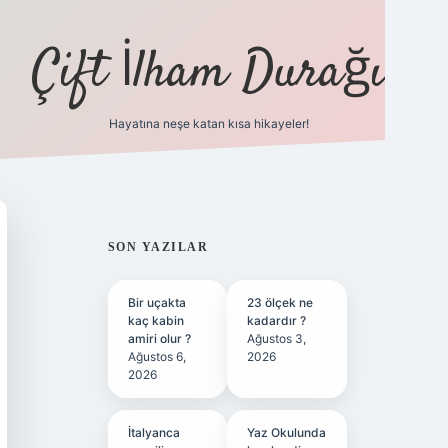
Çift İlham Durağı
Hayatına neşe katan kısa hikayeler!
ilbet yeni giriş adresi
SIDEBAR
SON YAZILAR
Bir uçakta
23 ölçek ne
kaç kabin
kadardır ?
amiri olur ?
Ağustos 3,
Ağustos 6,
2026
2026
İtalyanca
Yaz Okulunda