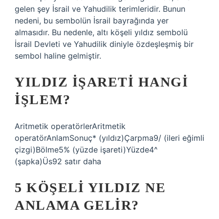
gelen şey İsrail ve Yahudilik terimleridir. Bunun
nedeni, bu sembolün İsrail bayrağında yer
almasıdır. Bu nedenle, altı köşeli yıldız sembolü
İsrail Devleti ve Yahudilik diniyle özdeşleşmiş bir
sembol haline gelmiştir.
YILDIZ IŞARETI HANGI
IŞLEM?
Aritmetik operatörlerAritmetik
operatörAnlamSonuç* (yıldız)Çarpma9/ (ileri eğimli
çizgi)Bölme5% (yüzde işareti)Yüzde4^
(şapka)Üs92 satır daha
5 KÖŞELI YILDIZ NE
ANLAMA GELIR?