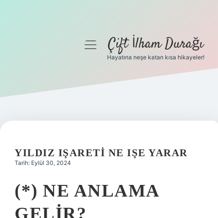
Çift İlham Durağı
menüyü
aç
Hayatına neşe katan kısa hikayeler!
Anasayfa
Gizlilik Politikası
Yasal Uyarı
Hakkımızda
YILDIZ IŞARETI NE IŞE YARAR
Tarih: Eylül 30, 2024
(*) NE ANLAMA
GELIR?