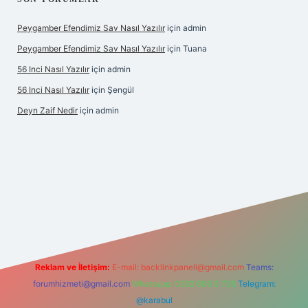
Peygamber Efendimiz Sav Nasıl Yazılır
için
admin
Peygamber Efendimiz Sav Nasıl Yazılır
için
Tuana
56 Inci Nasıl Yazılır
için
admin
56 Inci Nasıl Yazılır
için
Şengül
Deyn Zaif Nedir
için
admin
t yeni giriş adresi
Reklam ve İletişim:
E-mail:
backlinkpaneli@gmail.com
Teams:
forumhizmeti@gmail.com
Whatsapp: 0262 606 0 726
Telegram:
@karabul