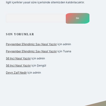
ilgili içerikler yasal süre içerisinde sitemizden kaldırılacaktır.
Arama
SON YORUMLAR
Peygamber Efendimiz Sav Nasıl Yazılır
için
admin
Peygamber Efendimiz Sav Nasıl Yazılır
için
Tuana
56 Inci Nasıl Yazılır
için
admin
56 Inci Nasıl Yazılır
için
Şengül
Deyn Zaif Nedir
için
admin
dresi