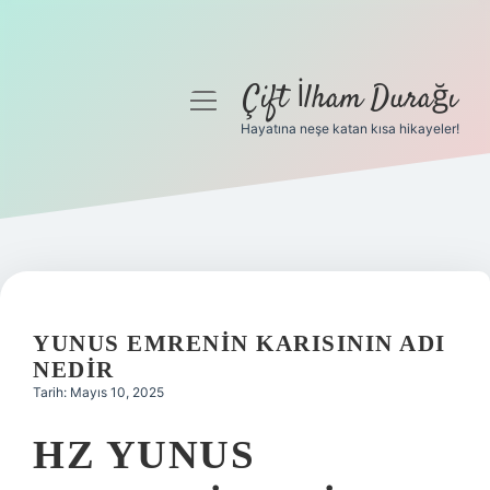
Çift İlham Durağı
menüyü
aç
Hayatına neşe katan kısa hikayeler!
Anasayfa
Gizlilik Politikası
Yasal Uyarı
Hakkımızda
YUNUS EMRENIN KARISININ ADI
NEDIR
Tarih: Mayıs 10, 2025
HZ YUNUS