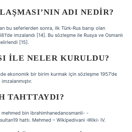
LAŞMASI’NIN ADI NEDIR?
 bu seferlerden sonra, ilk Türk-Rus barışı olan
681’de imzalandı [14]. Bu sözleşme ile Rusya ve Osmanlı
lirlendi [15].
SI ILE NELER KURULDU?
de de ekonomik bir birim kurmak için sözleşme 1957’de
imzalanmıştır.
AH TAHTTAYDI?
sultan19 hattı. Mehmed – Wikipedivani ›Wiki› IV.