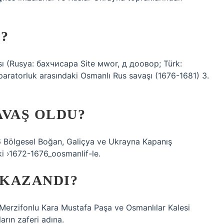
?
ı (Rusya: бахчисара Site мwor, д доовор; Türk:
aratorluk arasındaki Osmanlı Rus savaşı (1676-1681) 3.
AVAŞ OLDU?
 Bölgesel Boğan, Galiçya ve Ukrayna Kapanış
i ›1672-1676_oosmanlif-le.
 KAZANDI?
 Merzifonlu Kara Mustafa Paşa ve Osmanlılar Kalesi
arın zaferi adına.