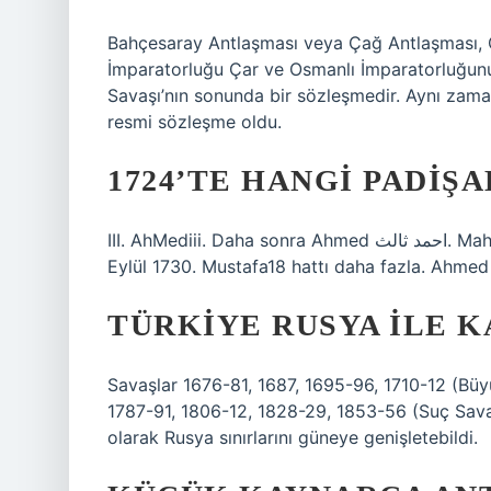
Bahçesaray Antlaşması veya Çağ Antlaşması, O
İmparatorluğu Çar ve Osmanlı İmparatorluğunun
Savaşı’nın sonunda bir sözleşmedir. Aynı zama
resmi sözleşme oldu.
1724’TE HANGI PADIŞ
III. AhMediii. Daha sonra Ahmed احمد ثالث. Mahmud102. İslam Halife Dönemi 222 Ağustos 1703 – 20
Eylül 1730. Mustafa18 hattı daha fazla. Ahmed –
TÜRKIYE RUSYA ILE K
Savaşlar 1676-81, 1687, 1695-96, 1710-12 (Büy
1787-91, 1806-12, 1828-29, 1853-56 (Suç Sava
olarak Rusya sınırlarını güneye genişletebildi.