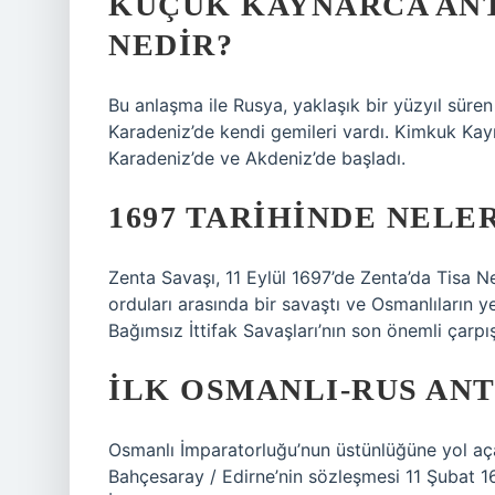
KÜÇÜK KAYNARCA ANT
NEDIR?
Bu anlaşma ile Rusya, yaklaşık bir yüzyıl süre
Karadeniz’de kendi gemileri vardı. Kimkuk Kayn
Karadeniz’de ve Akdeniz’de başladı.
1697 TARIHINDE NELE
Zenta Savaşı, 11 Eylül 1697’de Zenta’da Tisa N
orduları arasında bir savaştı ve Osmanlıların y
Bağımsız İttifak Savaşları’nın son önemli çarp
İLK OSMANLI-RUS ANT
Osmanlı İmparatorluğu’nun üstünlüğüne yol açan
Bahçesaray / Edirne’nin sözleşmesi 11 Şubat 1