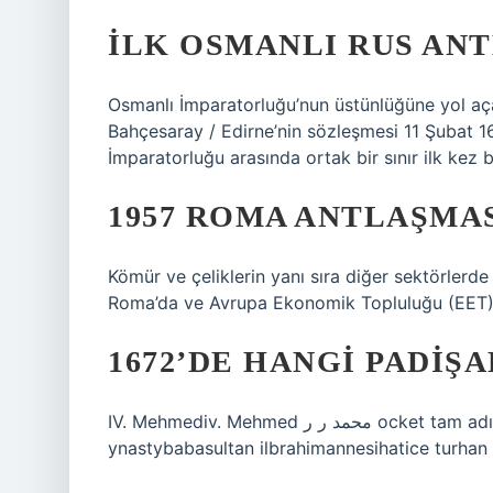
İLK OSMANLI RUS ANT
Osmanlı İmparatorluğu’nun üstünlüğüne yol açan
Bahçesaray / Edirne’nin sözleşmesi 11 Şubat 1
İmparatorluğu arasında ortak bir sınır ilk kez be
1957 ROMA ANTLAŞMA
Kömür ve çeliklerin yanı sıra diğer sektörler
Roma’da ve Avrupa Ekonomik Topluluğu (EET) 
1672’DE HANGI PADIŞ
IV. Mehmediv. Mehmed محمد ر ر ocket tam adı mehmed bin ibrahimhanedanosmanli- -
ynastybabasultan ilbrahimannesihatice turhan 