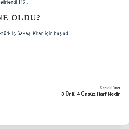
lirlendi [15].
 NE OLDU?
ürk İç Savaşı Khan için başladı.
Sonraki Yazı
3 Ünlü 4 Ünsüz Harf Nedir