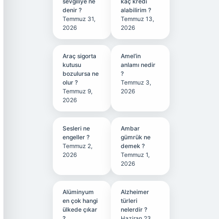
sevgiliye ne
kaç kredi
denir ?
alabilirim ?
Temmuz 31,
Temmuz 13,
2026
2026
Araç sigorta
Amel’in
kutusu
anlamı nedir
bozulursa ne
?
olur ?
Temmuz 3,
Temmuz 9,
2026
2026
Sesleri ne
Ambar
engeller ?
gümrük ne
Temmuz 2,
demek ?
2026
Temmuz 1,
2026
Alüminyum
Alzheimer
en çok hangi
türleri
ülkede çıkar
nelerdir ?
?
Haziran 23,