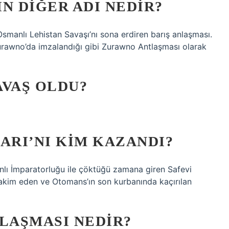
N DIĞER ADI NEDIR?
Osmanlı Lehistan Savaşı’nı sona erdiren barış anlaşması.
rawno’da imzalandığı gibi Zurawno Antlaşması olarak
AVAŞ OLDU?
ARI’NI KIM KAZANDI?
nlı İmparatorluğu ile çöktüğü zamana giren Safevi
 hakim eden ve Otomans’ın son kurbanında kaçırılan
LAŞMASI NEDIR?