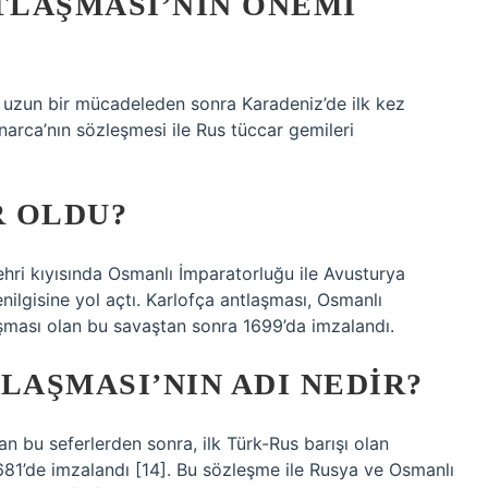
LAŞMASI’NIN ÖNEMI
n uzun bir mücadeleden sonra Karadeniz’de ilk kez
arca’nın sözleşmesi ile Rus tüccar gemileri
R OLDU?
ehri kıyısında Osmanlı İmparatorluğu ile Avusturya
enilgisine yol açtı. Karlofça antlaşması, Osmanlı
ışması olan bu savaştan sonra 1699’da imzalandı.
LAŞMASI’NIN ADI NEDIR?
 bu seferlerden sonra, ilk Türk-Rus barışı olan
681’de imzalandı [14]. Bu sözleşme ile Rusya ve Osmanlı