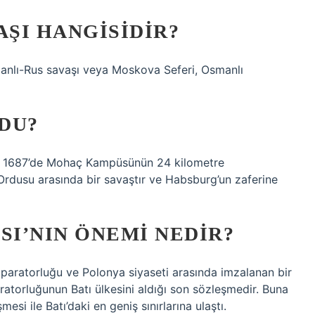
AŞI HANGISIDIR?
nlı-Rus savaşı veya Moskova Seferi, Osmanlı
LDU?
s 1687’de Mohaç Kampüsünün 24 kilometre
rdusu arasında bir savaştır ve Habsburg’un zaferine
SI’NIN ÖNEMI NEDIR?
paratorluğu ve Polonya siyaseti arasında imzalanan bir
atorluğunun Batı ülkesini aldığı son sözleşmedir. Buna
si ile Batı’daki en geniş sınırlarına ulaştı.