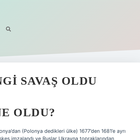
NGI SAVAŞ OLDU
NE OLDU?
nya’dan (Polonya dedikleri ülke) 1677’den 1681’e ayrı
ateşkes imzalandı ve Ruslar Ukrayna topraklarından