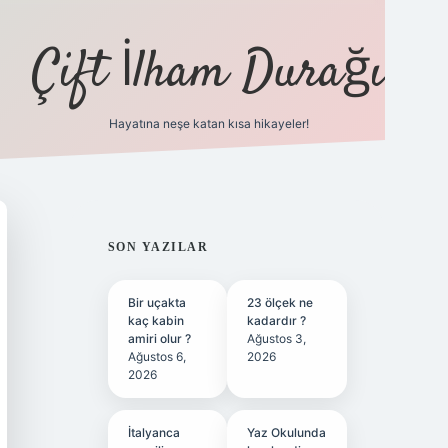
Çift İlham Durağı
Hayatına neşe katan kısa hikayeler!
ilbet yeni giriş adresi
SIDEBAR
SON YAZILAR
Bir uçakta
23 ölçek ne
kaç kabin
kadardır ?
amiri olur ?
Ağustos 3,
Ağustos 6,
2026
2026
İtalyanca
Yaz Okulunda