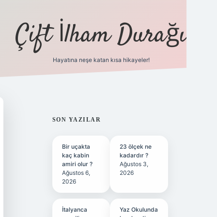
Çift İlham Durağı
Hayatına neşe katan kısa hikayeler!
ilbet yen
SIDEBAR
SON YAZILAR
Bir uçakta
23 ölçek ne
kaç kabin
kadardır ?
amiri olur ?
Ağustos 3,
Ağustos 6,
2026
2026
İtalyanca
Yaz Okulunda