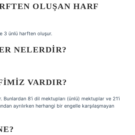
ARFTEN OLUŞAN HARF
 3 ünlü harften oluşur.
LER NELERDIR?
FIMIZ VARDIR?
 Bunlardan 8’i dil mektupları (ünlü) mektuplar ve 21’i
lundan ayrılırken herhangi bir engelle karşılaşmayan
NE?