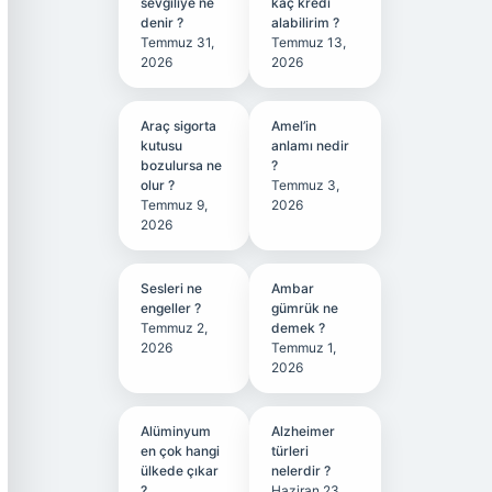
sevgiliye ne
kaç kredi
denir ?
alabilirim ?
Temmuz 31,
Temmuz 13,
2026
2026
Araç sigorta
Amel’in
kutusu
anlamı nedir
bozulursa ne
?
olur ?
Temmuz 3,
Temmuz 9,
2026
2026
Sesleri ne
Ambar
engeller ?
gümrük ne
Temmuz 2,
demek ?
2026
Temmuz 1,
2026
Alüminyum
Alzheimer
en çok hangi
türleri
ülkede çıkar
nelerdir ?
?
Haziran 23,