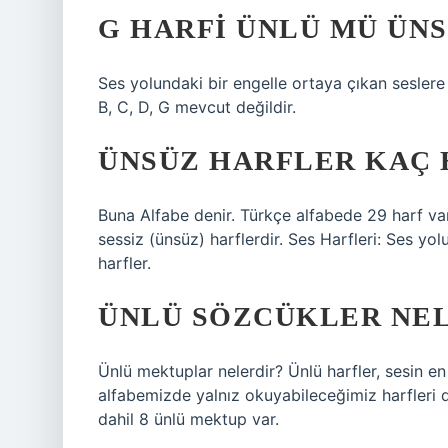
G HARFI ÜNLÜ MÜ ÜN
Ses yolundaki bir engelle ortaya çıkan seslere
B, C, D, G mevcut değildir.
ÜNSÜZ HARFLER KAÇ 
Buna Alfabe denir. Türkçe alfabede 29 harf var.
sessiz (ünsüz) harflerdir. Ses Harfleri: Ses yo
harfler.
ÜNLÜ SÖZCÜKLER NE
Ünlü mektuplar nelerdir? Ünlü harfler, sesin en
alfabemizde yalnız okuyabileceğimiz harfleri diy
dahil 8 ünlü mektup var.