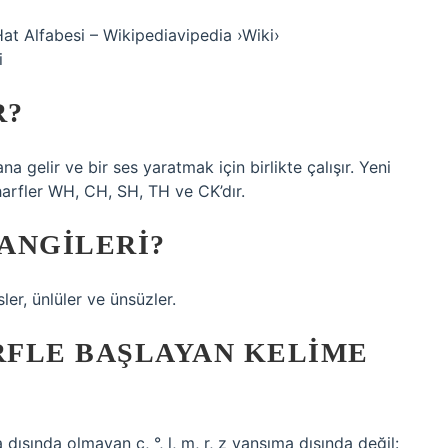
 Hat Alfabesi – Wikipediavipedia ›Wiki›
i
R?
ana gelir ve bir ses yaratmak için birlikte çalışır. Yeni
harfler WH, CH, SH, TH ve CK’dır.
ANGILERI?
sler, ünlüler ve ünsüzler.
FLE BAŞLAYAN KELIME
dışında olmayan c, °, l, m, r, z yansıma dışında değil: