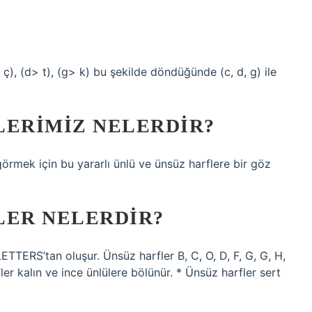
> ç), (d> t), (g> k) bu şekilde döndüğünde (c, d, g) ile
LERIMIZ NELERDIR?
 görmek için bu yararlı ünlü ve ünsüz harflere bir göz
LER NELERDIR?
-LETTERS’tan oluşur. Ünsüz harfler B, C, O, D, F, G, G, H,
arfler kalın ve ince ünlülere bölünür. * Ünsüz harfler sert