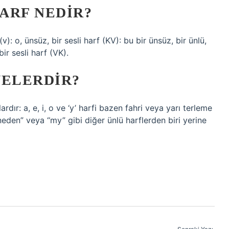
HARF NEDIR?
v): o, ünsüz, bir sesli harf (KV): bu bir ünsüz, bir ünlü,
bir sesli harf (VK).
NELERDIR?
rdır: a, e, i, o ve ‘y’ harfi bazen fahri veya yarı terleme
“neden” veya “my” gibi diğer ünlü harflerden biri yerine