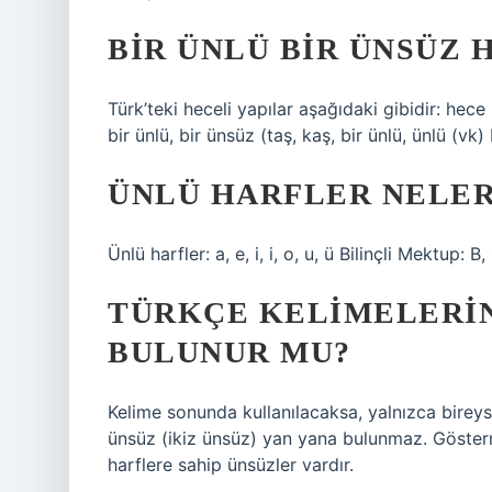
BIR ÜNLÜ BIR ÜNSÜZ 
Türk’teki heceli yapılar aşağıdaki gibidir: hece (
bir ünlü, bir ünsüz (taş, kaş, bir ünlü, ünlü (vk) 
ÜNLÜ HARFLER NELERD
Ünlü harfler: a, e, i, i, o, u, ü Bilinçli Mektup: B,
TÜRKÇE KELIMELERIN
BULUNUR MU?
Kelime sonunda kullanılacaksa, yalnızca bireysel
ünsüz (ikiz ünsüz) yan yana bulunmaz. Gösterme
harflere sahip ünsüzler vardır.