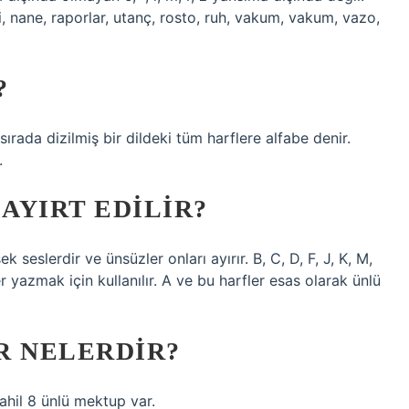
i, nane, raporlar, utanç, rosto, ruh, vakum, vakum, vazo,
?
 sırada dizilmiş bir dildeki tüm harflere alfabe denir.
.
AYIRT EDILIR?
 seslerdir ve ünsüzler onları ayırır. B, C, D, F, J, K, M,
er yazmak için kullanılır. A ve bu harfler esas olarak ünlü
ER NELERDIR?
 dahil 8 ünlü mektup var.