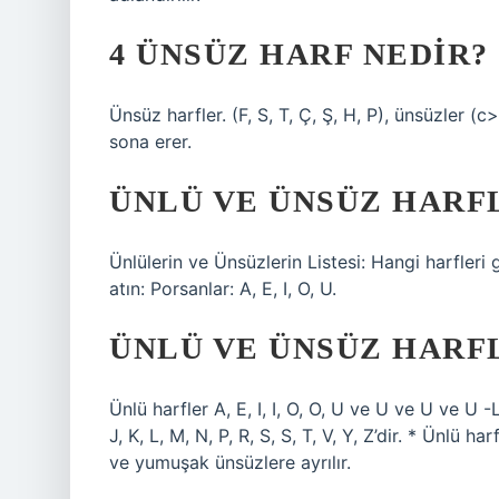
4 ÜNSÜZ HARF NEDIR?
Ünsüz harfler. (F, S, T, Ç, Ş, H, P), ünsüzler (c
sona erer.
ÜNLÜ VE ÜNSÜZ HARF
Ünlülerin ve Ünsüzlerin Listesi: Hangi harfleri
atın: Porsanlar: A, E, I, O, U.
ÜNLÜ VE ÜNSÜZ HARF
Ünlü harfler A, E, I, I, O, O, U ve U ve U ve U 
J, K, L, M, N, P, R, S, S, T, V, Y, Z’dir. * Ünlü h
ve yumuşak ünsüzlere ayrılır.