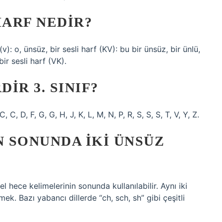
HARF NEDIR?
v): o, ünsüz, bir sesli harf (KV): bu bir ünsüz, bir ünlü,
bir sesli harf (VK).
IR 3. SINIF?
 C, C, D, F, G, G, H, J, K, L, M, N, P, R, S, S, S, T, V, Y, Z.
 SONUNDA IKI ÜNSÜZ
 hece kelimelerinin sonunda kullanılabilir. Aynı iki
k. Bazı yabancı dillerde “ch, sch, sh” gibi çeşitli