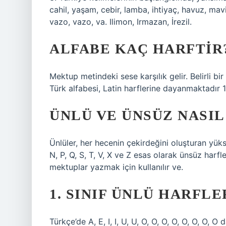
cahil, yaşam, cebir, lamba, ihtiyaç, havuz, mav
vazo, vazo, va. Ilimon, Irmazan, İrezil.
ALFABE KAÇ HARFTIR
Mektup metindeki sese karşılık gelir. Belirli bir
Türk alfabesi, Latin harflerine dayanmaktadır 1
ÜNLÜ VE ÜNSÜZ NASIL 
Ünlüler, her hecenin çekirdeğini oluşturan yüksek
N, P, Q, S, T, V, X ve Z esas olarak ünsüz harfl
mektuplar yazmak için kullanılır ve.
1. SINIF ÜNLÜ HARFL
Türkçe’de A, E, I, I, U, U, O, O, O, O, O, O, O, O