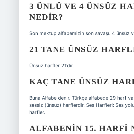
3 ÜNLÜ VE 4 ÜNSÜZ H
NEDIR?
Son mektup alfabemizin son savaşı. 4 ünsüz ve
21 TANE ÜNSÜZ HARF
Ünsüz harfler 21’dir.
KAÇ TANE ÜNSÜZ HAR
Buna Alfabe denir. Türkçe alfabede 29 harf var.
sessiz (ünsüz) harflerdir. Ses Harfleri: Ses yo
harfler.
ALFABENIN 15. HARFI 