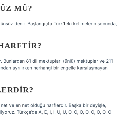
SÜZ MÜ?
 ünsüz denir. Başlangıçta Türk’teki kelimelerin sonunda,
HARFTIR?
 Bunlardan 8’i dil mektupları (ünlü) mektuplar ve 21’i
lundan ayrılırken herhangi bir engelle karşılaşmayan
LERDIR?
 net ve en net olduğu harflerdir. Başka bir deyişle,
oruz. Türkçe’de A, E, I, I, U, U, O, O, O, O, O, O, O, O