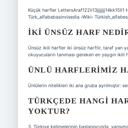
Küçük harfler LettersAraf122ii13jjjjjjj14kk15ll1
Türk_alfababasinvisedia ›Wiki› Türkish_alfabes
İKI ÜNSÜZ HARF NEDI
Ünsüz ikili harfler iki ünsüz harftir, taraf yan y
okuyucuların tanıması gereken en yaygın ikili 
ÜNLÜ HARFLERIMIZ H
Ünlülerin nitelikleri iki ana gruba ayrılmıştır: se
TÜRKÇEDE HANGI HAR
YOKTUR?
3. Türkiye kelimelerinin başlangıcında, yansıma 