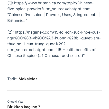
[1]: https://www.britannica.com/topic/Chinese-
five-spice-powder?utm_source=chatgpt.com
“Chinese five spice | Powder, Uses, & ingredients |
Britannica”
[2]: https://hagimex.com/15-loi-ich-suc-khoe-cua-
ngu%CC%83-vi%CC%A3-huong-%28bi-quyet-am-
thuc-so-1-cua-trung-quoc%29?
utm_source=chatgpt.com “15 Health benefits of
Chinese 5 spice (#1 Chinese food secret)”
Tarih:
Makaleler
Önceki Yazı
Bir kitap kaç inç ?