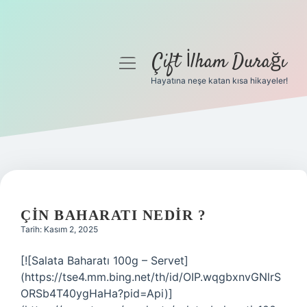
Çift İlham Durağı
menüyü
aç
Hayatına neşe katan kısa hikayeler!
Anasayfa
Gizlilik Politikası
Yasal Uyarı
Hakkımızda
ÇIN BAHARATI NEDIR ?
Tarih: Kasım 2, 2025
[![Salata Baharatı 100g – Servet]
(https://tse4.mm.bing.net/th/id/OIP.wqgbxnvGNlrS
ORSb4T40ygHaHa?pid=Api)]