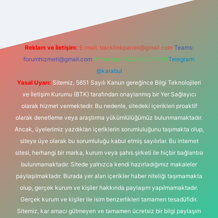
si
Reklam ve İletişim:
E-mail:
backlinkpaneli@gmail.com
Teams:
forumhizmeti@gmail.com
Whatsapp: 0262 606 0 726
Telegram:
@karabul
Yasal Uyarı:
Sitemiz, 5651 Sayılı Kanun gereğince Bilgi Teknolojileri
ve İletişim Kurumu (BTK) tarafından onaylanmış bir Yer Sağlayıcı
olarak hizmet vermektedir. Bu nedenle, sitedeki içerikleri proaktif
olarak denetleme veya araştırma yükümlülüğümüz bulunmamaktadır.
Ancak, üyelerimiz yazdıkları içeriklerin sorumluluğunu taşımakta olup,
siteye üye olarak bu sorumluluğu kabul etmiş sayılırlar. Bu internet
sitesi, herhangi bir marka, kurum veya şahıs şirketi ile hiçbir bağlantısı
bulunmamaktadır. Sitede yalnızca kendi hazırladığımız makaleler
paylaşılmaktadır. Burada yer alan içerikler haber niteliği taşımamakta
olup, gerçek kurum ve kişiler hakkında paylaşım yapılmamaktadır.
Gerçek kurum ve kişiler ile isim benzerlikleri tamamen tesadüfidir.
Sitemiz, kar amacı gütmeyen ve tamamen ücretsiz bir bilgi paylaşım