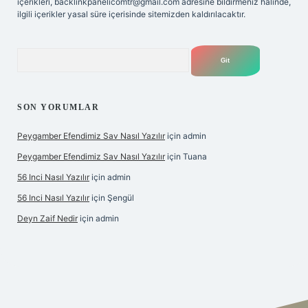
içerikleri,
backlinkpanelicomtr@gmail.com
adresine bildirmeniz halinde,
ilgili içerikler yasal süre içerisinde sitemizden kaldırılacaktır.
Arama
SON YORUMLAR
Peygamber Efendimiz Sav Nasıl Yazılır
için
admin
Peygamber Efendimiz Sav Nasıl Yazılır
için
Tuana
56 Inci Nasıl Yazılır
için
admin
56 Inci Nasıl Yazılır
için
Şengül
Deyn Zaif Nedir
için
admin