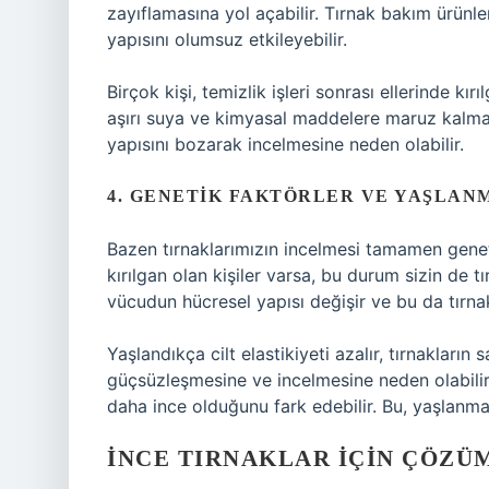
zayıflamasına yol açabilir. Tırnak bakım ürünle
yapısını olumsuz etkileyebilir.
Birçok kişi, temizlik işleri sonrası ellerinde kır
aşırı suya ve kimyasal maddelere maruz kalmas
yapısını bozarak incelmesine neden olabilir.
4. GENETIK FAKTÖRLER VE YAŞLAN
Bazen tırnaklarımızın incelmesi tamamen genetik 
kırılgan olan kişiler varsa, bu durum sizin de tı
vücudun hücresel yapısı değişir ve bu da tırna
Yaşlandıkça cilt elastikiyeti azalır, tırnakların s
güçsüzleşmesine ve incelmesine neden olabilir. Ö
daha ince olduğunu fark edebilir. Bu, yaşlanm
İNCE TIRNAKLAR İÇIN ÇÖZÜ