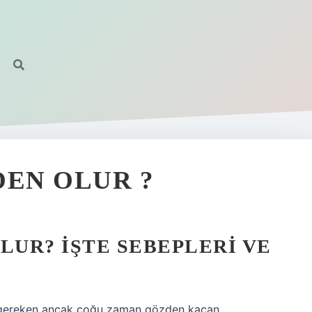
DEN OLUR ?
LUR? İŞTE SEBEPLERI VE
si gereken ancak çoğu zaman gözden kaçan