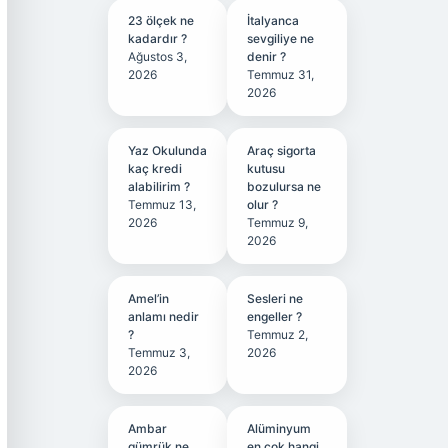
23 ölçek ne
İtalyanca
kadardır ?
sevgiliye ne
Ağustos 3,
denir ?
2026
Temmuz 31,
2026
Yaz Okulunda
Araç sigorta
kaç kredi
kutusu
alabilirim ?
bozulursa ne
Temmuz 13,
olur ?
2026
Temmuz 9,
2026
Amel’in
Sesleri ne
anlamı nedir
engeller ?
?
Temmuz 2,
Temmuz 3,
2026
2026
Ambar
Alüminyum
gümrük ne
en çok hangi