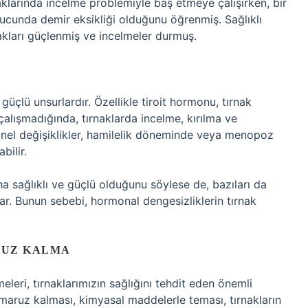
naklarında incelme problemiyle baş etmeye çalışırken, bir
nucunda demir eksikliği olduğunu öğrenmiş. Sağlıklı
nakları güçlenmiş ve incelmeler durmuş.
üçlü unsurlardır. Özellikle tiroit hormonu, tırnak
çalışmadığında, tırnaklarda incelme, kırılma ve
monel değişiklikler, hamilelik döneminde veya menopoz
bilir.
aha sağlıklı ve güçlü olduğunu söylese de, bazıları da
r. Bunun sebebi, hormonal dengesizliklerin tırnak
RUZ KALMA
eri, tırnaklarımızın sağlığını tehdit eden önemli
a maruz kalması, kimyasal maddelerle teması, tırnakların