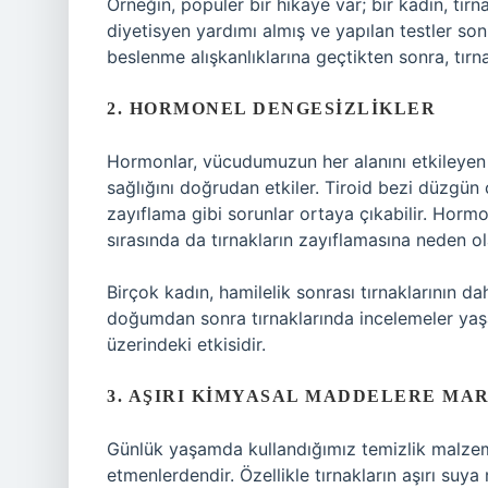
Örneğin, popüler bir hikaye var; bir kadın, tır
diyetisyen yardımı almış ve yapılan testler so
beslenme alışkanlıklarına geçtikten sonra, tır
2. HORMONEL DENGESIZLIKLER
Hormonlar, vücudumuzun her alanını etkileyen g
sağlığını doğrudan etkiler. Tiroid bezi düzgün 
zayıflama gibi sorunlar ortaya çıkabilir. Hor
sırasında da tırnakların zayıflamasına neden ola
Birçok kadın, hamilelik sonrası tırnaklarının d
doğumdan sonra tırnaklarında incelemeler yaşa
üzerindeki etkisidir.
3. AŞIRI KIMYASAL MADDELERE MA
Günlük yaşamda kullandığımız temizlik malzemel
etmenlerdendir. Özellikle tırnakların aşırı suy