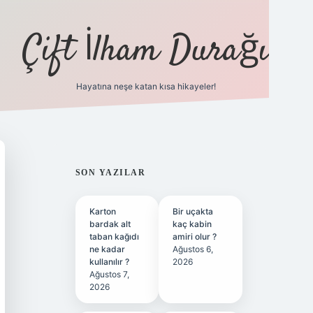
Çift İlham Durağı
Hayatına neşe katan kısa hikayeler!
ilbet yeni giriş adresi
SIDEBAR
SON YAZILAR
Karton
Bir uçakta
bardak alt
kaç kabin
taban kağıdı
amiri olur ?
ne kadar
Ağustos 6,
kullanılır ?
2026
Ağustos 7,
2026