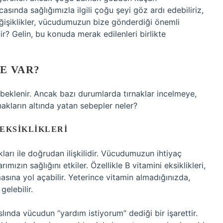
asında sağlığımızla ilgili çoğu şeyi göz ardı edebiliriz,
ğişiklikler, vücudumuzun bize gönderdiği önemli
elir? Gelin, bu konuda merak edilenleri birlikte
E VAR?
ı beklenir. Ancak bazı durumlarda tırnaklar incelmeye,
nakların altında yatan sebepler neler?
 EKSIKLIKLERI
kları ile doğrudan ilişkilidir. Vücudumuzun ihtiyaç
mızın sağlığını etkiler. Özellikle B vitamini eksiklikleri,
masına yol açabilir. Yeterince vitamin almadığınızda,
gelebilir.
slında vücudun “yardım istiyorum” dediği bir işarettir.