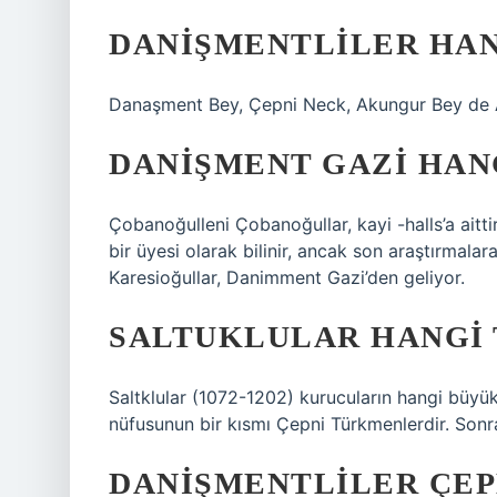
DANIŞMENTLILER HA
Danaşment Bey, Çepni Neck, Akungur Bey de 
DANIŞMENT GAZI HAN
Çobanoğulleni Çobanoğullar, kayi -halls’a aitt
bir üyesi olarak bilinir, ancak son araştırmalara 
Karesioğullar, Danimment Gazi’den geliyor.
SALTUKLULAR HANGI
Saltklular (1072-1202) kurucuların hangi büyü
nüfusunun bir kısmı Çepni Türkmenlerdir. Sonraki
DANIŞMENTLILER ÇEP