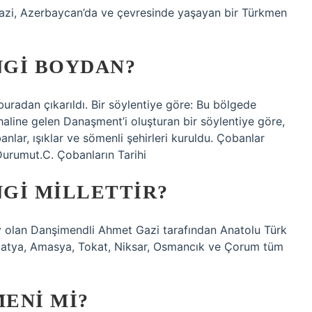
azi, Azerbaycan’da ve çevresinde yaşayan bir Türkmen
NGI BOYDAN?
uradan çıkarıldı. Bir söylentiye göre: Bu bölgede
aline gelen Danaşment’i oluşturan bir söylentiye göre,
anlar, ışıklar ve sömenli şehirleri kuruldu. Çobanlar
-Durumut.C. Çobanların Tarihi
GI MILLETTIR?
y olan Danşimendli Ahmet Gazi tarafından Anatolu Türk
alatya, Amasya, Tokat, Niksar, Osmancık ve Çorum tüm
ENI MI?