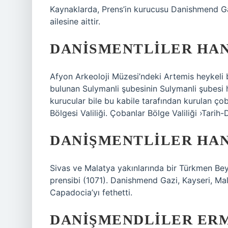
Kaynaklarda, Prens’in kurucusu Danishmend G
ailesine aittir.
DANISMENTLILER HA
Afyon Arkeoloji Müzesi’ndeki Artemis heykeli b
bulunan Sulymanli şubesinin Sulymanli şubesi h
kurucular bile bu kabile tarafından kurulan çob
Bölgesi Valiliği. Çobanlar Bölge Valiliği ›Tarih
DANIŞMENTLILER HAN
Sivas ve Malatya yakınlarında bir Türkmen Be
prensibi (1071). Danishmend Gazi, Kayseri, M
Capadocia’yı fethetti.
DANIŞMENDLILER ERM