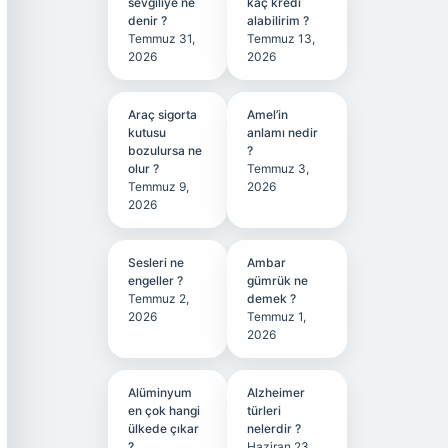
sevgiliye ne
kaç kredi
denir ?
alabilirim ?
Temmuz 31,
Temmuz 13,
2026
2026
Araç sigorta
Amel’in
kutusu
anlamı nedir
bozulursa ne
?
olur ?
Temmuz 3,
Temmuz 9,
2026
2026
Sesleri ne
Ambar
engeller ?
gümrük ne
Temmuz 2,
demek ?
2026
Temmuz 1,
2026
Alüminyum
Alzheimer
en çok hangi
türleri
ülkede çıkar
nelerdir ?
?
Haziran 23,