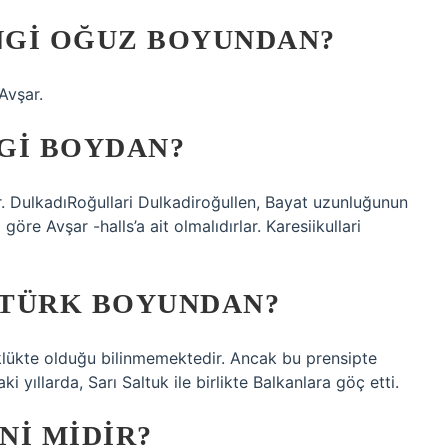
NGI OĞUZ BOYUNDAN?
Avşar.
GI BOYDAN?
ir. DulkadıRoğullari Dulkadiroğullen, Bayat uzunluğunun
göre Avşar -halls’a ait olmalıdırlar. Karesiikullari
 TÜRK BOYUNDAN?
klükte olduğu bilinmemektedir. Ancak bu prensipte
 yıllarda, Sarı Saltuk ile birlikte Balkanlara göç etti.
NI MIDIR?