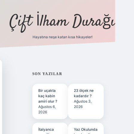
Çift İlham Durağı
Hayatına neşe katan kısa hikayeler!
ilbet yeni giriş adresi
SIDEBAR
SON YAZILAR
Bir uçakta
23 ölçek ne
kaç kabin
kadardır ?
amiri olur ?
Ağustos 3,
Ağustos 6,
2026
2026
İtalyanca
Yaz Okulunda