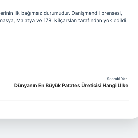
lerinin ilk bağımsız durumudur. Danişmendli prensesi,
asya, Malatya ve 178. Kilçarslan tarafından yok edildi.
Sonraki Yazı
Dünyanın En Büyük Patates Üreticisi Hangi Ülke