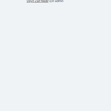
Deyn Zaif Nedir
için
admin