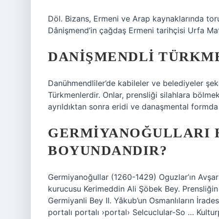
Döl. Bizans, Ermeni ve Arap kaynaklarında torun
Dânişmend’in çağdaş Ermeni tarihçisi Urfa Mat
DANIŞMENDLI TÜRKME
Danühmendliler’de kabileler ve belediyeler ş
Türkmenlerdir. Onlar, prensliği silahlara bölme
ayrıldıktan sonra eridi ve danaşmental formda 
GERMIYANOĞULLARI 
BOYUNDANDIR?
Germiyanoğullar (1260-1429) Oguzlar’ın Avşar
kurucusu Kerimeddin Ali Şöbek Bey. Prensliğin
Germiyanli Bey II. Yâkub’un Osmanlıların İrades
portalı portalı ›portal› Selcuclular-So … Kultu