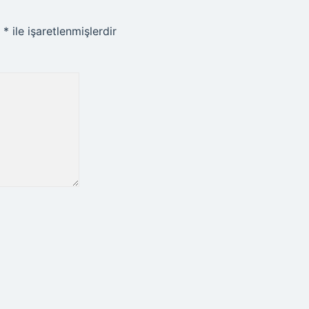
r
*
ile işaretlenmişlerdir