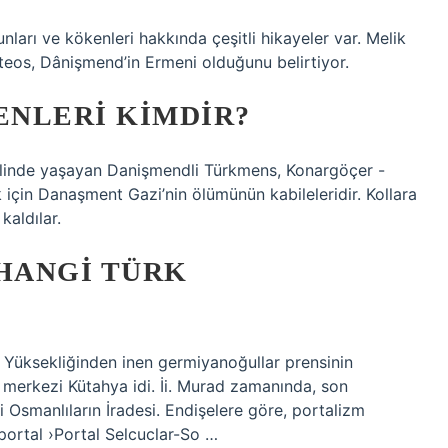
ları ve kökenleri hakkında çeşitli hikayeler var. Melik
eos, Dânişmend’in Ermeni olduğunu belirtiyor.
NLERI KIMDIR?
eklinde yaşayan Danişmendli Türkmens, Konargöçer -
k için Danaşment Gazi’nin ölümünün kabileleridir. Kollara
kaldılar.
HANGI TÜRK
 Yüksekliğinden inen germiyanoğullar prensinin
 merkezi Kütahya idi. İi. Murad zamanında, son
i Osmanlıların İradesi. Endişelere göre, portalizm
rportal ›Portal Selcuclar-So …