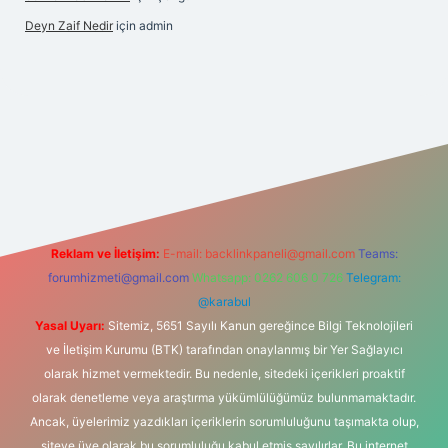
Deyn Zaif Nedir
için
admin
bet yeni giriş adresi
Reklam ve İletişim:
E-mail:
backlinkpaneli@gmail.com
Teams:
forumhizmeti@gmail.com
Whatsapp: 0262 606 0 726
Telegram:
@karabul
Yasal Uyarı:
Sitemiz, 5651 Sayılı Kanun gereğince Bilgi Teknolojileri
ve İletişim Kurumu (BTK) tarafından onaylanmış bir Yer Sağlayıcı
olarak hizmet vermektedir. Bu nedenle, sitedeki içerikleri proaktif
olarak denetleme veya araştırma yükümlülüğümüz bulunmamaktadır.
Ancak, üyelerimiz yazdıkları içeriklerin sorumluluğunu taşımakta olup,
siteye üye olarak bu sorumluluğu kabul etmiş sayılırlar. Bu internet