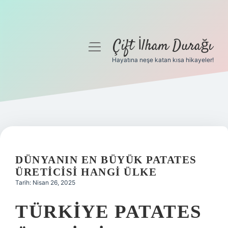
Çift İlham Durağı
menüyü
aç
Hayatına neşe katan kısa hikayeler!
Anasayfa
Gizlilik Politikası
Yasal Uyarı
Hakkımızda
DÜNYANIN EN BÜYÜK PATATES
ÜRETICISI HANGI ÜLKE
Tarih: Nisan 26, 2025
TÜRKIYE PATATES