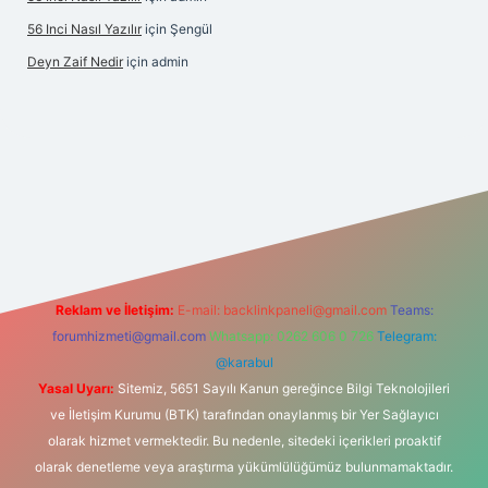
56 Inci Nasıl Yazılır
için
Şengül
Deyn Zaif Nedir
için
admin
t yeni giriş adresi
Reklam ve İletişim:
E-mail:
backlinkpaneli@gmail.com
Teams:
forumhizmeti@gmail.com
Whatsapp: 0262 606 0 726
Telegram:
@karabul
Yasal Uyarı:
Sitemiz, 5651 Sayılı Kanun gereğince Bilgi Teknolojileri
ve İletişim Kurumu (BTK) tarafından onaylanmış bir Yer Sağlayıcı
olarak hizmet vermektedir. Bu nedenle, sitedeki içerikleri proaktif
olarak denetleme veya araştırma yükümlülüğümüz bulunmamaktadır.