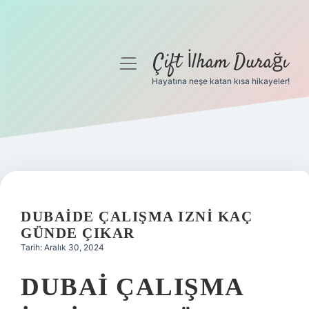
Çift İlham Durağı
menüyü
aç
Hayatına neşe katan kısa hikayeler!
Anasayfa
Gizlilik Politikası
Yasal Uyarı
Hakkımızda
DUBAIDE ÇALIŞMA IZNI KAÇ
GÜNDE ÇIKAR
Tarih: Aralık 30, 2024
DUBAI ÇALIŞMA