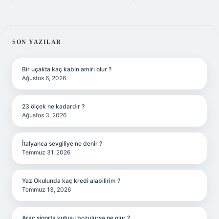
SIDEBAR
SON YAZILAR
Bir uçakta kaç kabin amiri olur ?
Ağustos 6, 2026
23 ölçek ne kadardır ?
Ağustos 3, 2026
İtalyanca sevgiliye ne denir ?
Temmuz 31, 2026
Yaz Okulunda kaç kredi alabilirim ?
Temmuz 13, 2026
Araç sigorta kutusu bozulursa ne olur ?