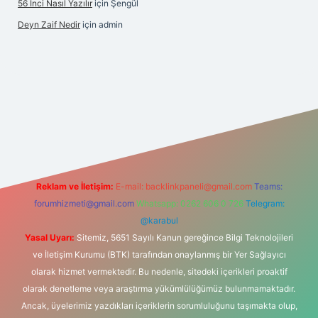
56 Inci Nasıl Yazılır
için
Şengül
Deyn Zaif Nedir
için
admin
bet yeni giriş adresi
Reklam ve İletişim:
E-mail:
backlinkpaneli@gmail.com
Teams:
forumhizmeti@gmail.com
Whatsapp: 0262 606 0 726
Telegram:
@karabul
Yasal Uyarı:
Sitemiz, 5651 Sayılı Kanun gereğince Bilgi Teknolojileri
ve İletişim Kurumu (BTK) tarafından onaylanmış bir Yer Sağlayıcı
olarak hizmet vermektedir. Bu nedenle, sitedeki içerikleri proaktif
olarak denetleme veya araştırma yükümlülüğümüz bulunmamaktadır.
Ancak, üyelerimiz yazdıkları içeriklerin sorumluluğunu taşımakta olup,