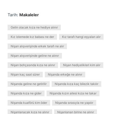
Tarih:
Makaleler
Gelin olacak kıza ne hediye alınır
Kız istemede kız babası ne der
Kız tarafı hangi eşyaları alır
Nişan alışverişinde erkek tarafı ne alır
Nişan alışverişinde geline ne alınır
Nişan bohçasında kıza ne alınır
Nişan hediyelikleri kim alır
Nişan kaç saat sürer
Nişanda erkeğe ne alınır
Nişanda geline ne getirilir
Nişanda kıza kaç bilezik takılır
Nişanda kıza ne gider
Nişanda kızın ailesi kıza ne takar
Nişanda kuaförü kim öder
Nişanda sırasıyla ne yapılır
Nişanlanacak kıza ne alınır
Nişanlanan birine ne alınır