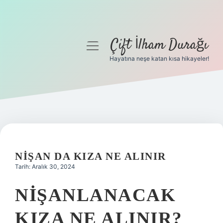
Çift İlham Durağı
menüyü
aç
Hayatına neşe katan kısa hikayeler!
Anasayfa
Gizlilik Politikası
Yasal Uyarı
Hakkımızda
NIŞAN DA KIZA NE ALINIR
Tarih: Aralık 30, 2024
NIŞANLANACAK
KIZA NE ALINIR?