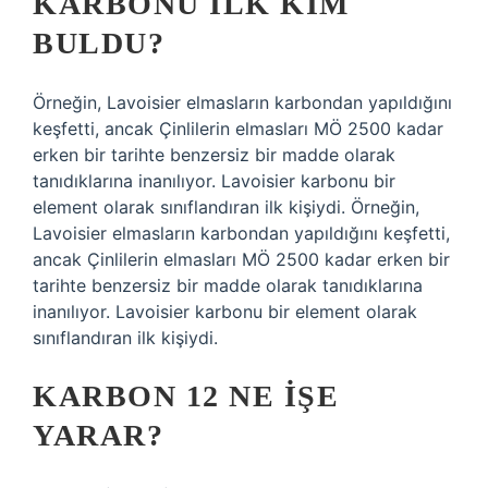
KARBONU ILK KIM
BULDU?
Örneğin, Lavoisier elmasların karbondan yapıldığını
keşfetti, ancak Çinlilerin elmasları MÖ 2500 kadar
erken bir tarihte benzersiz bir madde olarak
tanıdıklarına inanılıyor. Lavoisier karbonu bir
element olarak sınıflandıran ilk kişiydi. Örneğin,
Lavoisier elmasların karbondan yapıldığını keşfetti,
ancak Çinlilerin elmasları MÖ 2500 kadar erken bir
tarihte benzersiz bir madde olarak tanıdıklarına
inanılıyor. Lavoisier karbonu bir element olarak
sınıflandıran ilk kişiydi.
KARBON 12 NE IŞE
YARAR?