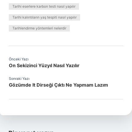
Tarihi eserlere karbon testi nasıl yapılır
Tarihi kalıntıların yaş tespiti nasıl yapılır
Tarihlendirme yöntemleri nelerdir
Önceki Yazı
On Sekizinci Yüzyıl Nasıl Yazılır
Sonraki Yazı
Gözümde It Dirseği Çıktı Ne Yapmam Lazım