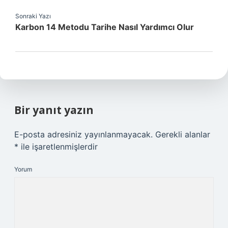
Sonraki Yazı
Karbon 14 Metodu Tarihe Nasıl Yardımcı Olur
Bir yanıt yazın
E-posta adresiniz yayınlanmayacak.
Gerekli alanlar
*
ile işaretlenmişlerdir
Yorum