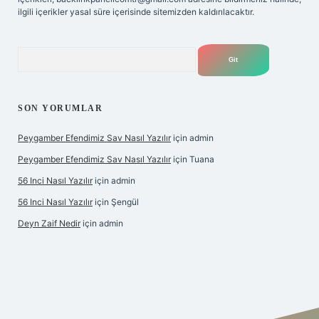
ilgili içerikler yasal süre içerisinde sitemizden kaldırılacaktır.
Arama
SON YORUMLAR
Peygamber Efendimiz Sav Nasıl Yazılır
için
admin
Peygamber Efendimiz Sav Nasıl Yazılır
için
Tuana
56 Inci Nasıl Yazılır
için
admin
56 Inci Nasıl Yazılır
için
Şengül
Deyn Zaif Nedir
için
admin
 yeni giriş adresi