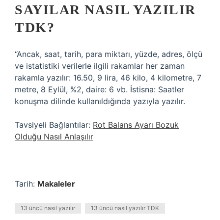
SAYILAR NASIL YAZILIR
TDK?
“Ancak, saat, tarih, para miktarı, yüzde, adres, ölçü
ve istatistiki verilerle ilgili rakamlar her zaman
rakamla yazılır: 16.50, 9 lira, 46 kilo, 4 kilometre, 7
metre, 8 Eylül, %2, daire: 6 vb. İstisna: Saatler
konuşma dilinde kullanıldığında yazıyla yazılır.
Tavsiyeli Bağlantılar:
Rot Balans Ayarı Bozuk
Olduğu Nasıl Anlaşılır
Tarih:
Makaleler
13 üncü nasıl yazılır
13 üncü nasıl yazılır TDK