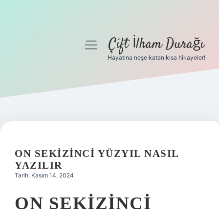
Çift İlham Durağı
menüyü
aç
Hayatına neşe katan kısa hikayeler!
Anasayfa
Gizlilik Politikası
Yasal Uyarı
Hakkımızda
ON SEKIZINCI YÜZYIL NASIL
YAZILIR
Tarih: Kasım 14, 2024
ON SEKIZINCI